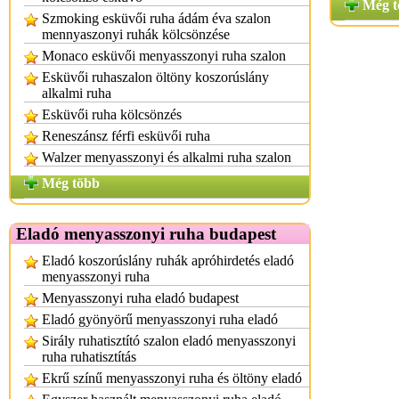
Még t
Szmoking esküvői ruha ádám éva szalon
mennyaszonyi ruhák kölcsönzése
Monaco esküvői menyasszonyi ruha szalon
Esküvői ruhaszalon öltöny koszorúslány
alkalmi ruha
Esküvői ruha kölcsönzés
Reneszánsz férfi esküvői ruha
Walzer menyasszonyi és alkalmi ruha szalon
Még több
Eladó menyasszonyi ruha budapest
Eladó koszorúslány ruhák apróhirdetés eladó
menyasszonyi ruha
Menyasszonyi ruha eladó budapest
Eladó gyönyörű menyasszonyi ruha eladó
Sirály ruhatisztító szalon eladó menyasszonyi
ruha ruhatisztítás
Ekrű színű menyasszonyi ruha és öltöny eladó