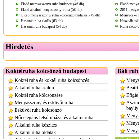
Eladó menyasszonyi ruha budapest (46 db)
Eladó menya
Eladó alkalmi menyasszonyi ruha (58 db)
2011 menyass
Olcsó menyasszonyi ruha kölcsönző budapest (49 db)
Menyecske r
Használt ruha eladás (63 db)
Használt esk
Használt ruha budapest (54 db)
Ruha akció b
Hirdetés
Koktélruha kölcsönző budapest
Báli ruh
Koktél ruha és koktél ruha kölcsönzés
Menyas
Alkalmi ruha szalon
Beatri
Koktél ruha kölcsönzése
Efigie
Menyasszony és esküvői ruha
Aszimm
bayliy
Esküvői ruha kölcsönző
Menyas
Női elegáns felsőruházat és alkalmi ruha
Menya
Alkalmi ruha készítés
Menya
Alkalmi ruha oldalak