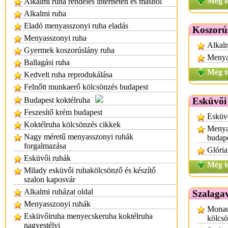
Még t
Alkalmi ruha rendelés interneten és máshol
Alkalmi ruha
Eladó menyasszonyi ruha eladás
Koszorú
Menyasszonyi ruha
Alkalm
Gyermek koszorúslány ruha
Menyas
Ballagási ruha
Még t
Kedvelt ruha reprodukálása
Felnőtt munkaerő kölcsönzés budapest
Budapest koktélruha
Esküvői
Feszesítő krém budapest
Esküvő
Koktélruha kölcsönzés cikkek
Menyas
Nagy méretű menyasszonyi ruhák
budap
forgalmazása
Glória
Esküvői ruhák
Még t
Milady esküvői ruhakölcsönző és készítő
szalon kaposvár
Alkalmi ruházat oldal
Szalagav
Menyasszonyi ruhák
Monac
Esküvőiruha menyecskeruha koktélruha
kölcs
nagyestélyi