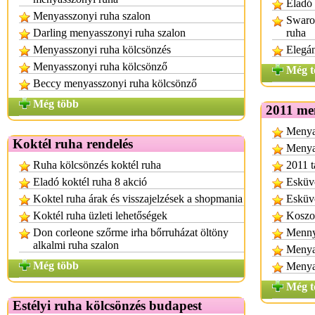
Eladó 
Menyasszonyi ruha szalon
Swarov
Darling menyasszonyi ruha szalon
ruha
Menyasszonyi ruha kölcsönzés
Elegá
Menyasszonyi ruha kölcsönző
Még t
Beccy menyasszonyi ruha kölcsönző
Még több
2011 me
Menya
Koktél ruha rendelés
Menyas
Ruha kölcsönzés koktél ruha
2011 t
Eladó koktél ruha 8 akció
Esküvő
Koktel ruha árak és visszajelzések a shopmania
Esküvő
Koktél ruha üzleti lehetőségek
Koszor
Don corleone szőrme irha bőrruházat öltöny
Mennya
alkalmi ruha szalon
Menya
Még több
Menya
Még t
Estélyi ruha kölcsönzés budapest