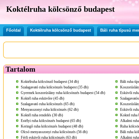
Koktélruha kölcsönző budapest
Főoldal
Koktélruha kölcsönző budapest
Báli ruha típusú m
Tartalom
Koktélruha kölcsönző budapest (34 db)
Báli ruha tí
Szalagavató ruha kölcsönzés budapest (35 db)
Koszorúslány
Gyermek koszorúslány ruha kölcsönzés budapest (54 db)
Esküvői ruha
Koktél ruha esküvőre (45 db)
Szalagavatós
Szalagavató ruha kölcsönzés (65 db)
Koszorúslány
Menyasszonyi ruha kölcsönzés (62 db)
Esküvői ruha
Koktél ruha rendelés (30 db)
Koktel ruha 
Estélyi ruha kölcsönzés budapest (65 db)
Alkalmi ruha
Keringő ruha kölcsönzés budapest (48 db)
Ruha kölcsö
Olcsó menyasszonyi ruha kölcsönzés (56 db)
Báli ruha kö
Férfi esküvői ruha kölcsönzés (63 db)
Alkalmi ruha