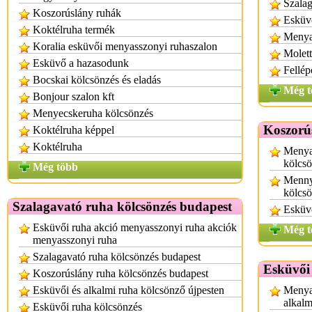
Szalag
Koszorúslány ruhák
Esküvő
Koktélruha termék
Menya
Koralia esküvői menyasszonyi ruhaszalon
Molett
Esküvő a hazasodunk
Fellép
Bocskai kölcsönzés és eladás
Még t
Bonjour szalon kft
Menyecskeruha kölcsönzés
Koszorú
Koktélruha képpel
Koktélruha
Menya
kölcs
Még több
Mennyi
kölcs
Szalagavató ruha kölcsönzés budapest
Esküvő
Esküvői ruha akció menyasszonyi ruha akciók
Még t
menyasszonyi ruha
Szalagavató ruha kölcsönzés budapest
Esküvői
Koszorúslány ruha kölcsönzés budapest
Esküvői és alkalmi ruha kölcsönző újpesten
Menya
alkalm
Esküvői ruha kölcsönzés