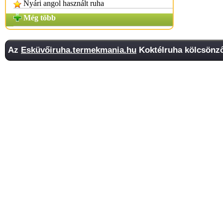
Nyári angol használt ruha
Még több
Az
Esküvőiruha.termekmania.hu
Koktélruha kölcsönző