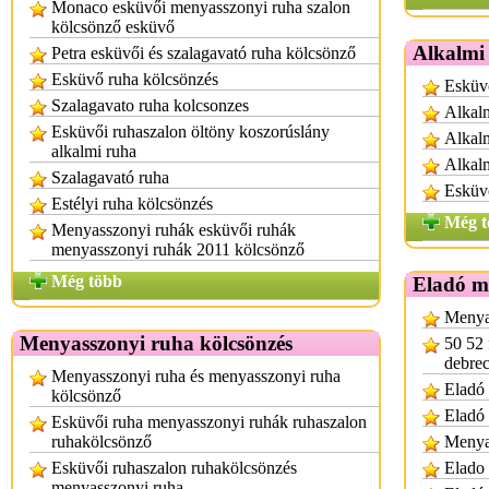
Monaco esküvői menyasszonyi ruha szalon
kölcsönző esküvő
Alkalmi 
Petra esküvői és szalagavató ruha kölcsönző
Esküvő ruha kölcsönzés
Esküvő
Szalagavato ruha kolcsonzes
Alkal
Esküvői ruhaszalon öltöny koszorúslány
Alkalm
alkalmi ruha
Alkalm
Szalagavató ruha
Esküv
Estélyi ruha kölcsönzés
Még t
Menyasszonyi ruhák esküvői ruhák
menyasszonyi ruhák 2011 kölcsönző
Még több
Eladó m
Menya
Menyasszonyi ruha kölcsönzés
50 52 
debre
Menyasszonyi ruha és menyasszonyi ruha
Eladó 
kölcsönző
Eladó
Esküvői ruha menyasszonyi ruhák ruhaszalon
ruhakölcsönző
Menya
Esküvői ruhaszalon ruhakölcsönzés
Elado
menyasszonyi ruha