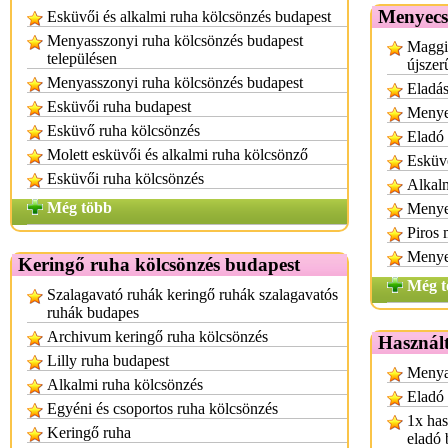
Menyecs
Esküvői és alkalmi ruha kölcsönzés budapest
Menyasszonyi ruha kölcsönzés budapest
Maggi
településen
újszer
Menyasszonyi ruha kölcsönzés budapest
Eladá
Esküvői ruha budapest
Menye
Esküvő ruha kölcsönzés
Eladó
Molett esküvői és alkalmi ruha kölcsönző
Esküvő
Esküvői ruha kölcsönzés
Alkalm
Még több
Menye
Piros
Menye
Keringő ruha kölcsönzés budapest
Még t
Szalagavató ruhák keringő ruhák szalagavatós
ruhák budapes
Archivum keringő ruha kölcsönzés
Használt
Lilly ruha budapest
Menyas
Alkalmi ruha kölcsönzés
Eladó
Egyéni és csoportos ruha kölcsönzés
1x has
Keringő ruha
eladó 