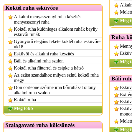
Alkalm
Koktél ruha esküvőre
Molett
Alkalmi menyasszonyi ruha készítés
Még t
menyasszonyi ruha
Koktél ruha különleges alkalom ruhák bayliy
esküvői ruhák
Ruha kö
Gyönyörű elegáns fekete koktél ruha esküvőre
Menny
uk18
Esküvő
Esküvői és alkalmi ruha készítés
Báli és alkalmi ruha szalon
Még t
Koktél ruha flitterrel és csipke a hátsó
Az ezüst szandálhoz milyen színű koktél ruha
Báli ruh
megy
Don corleone szőrme irha bőrruházat öltöny
Esküvő
alkalmi ruha szalon
Extrém
Koktél ruha
Esküvő
Még több
Esküvő
monor
Molett
Szalagavató ruha kölcsönzés
Még t