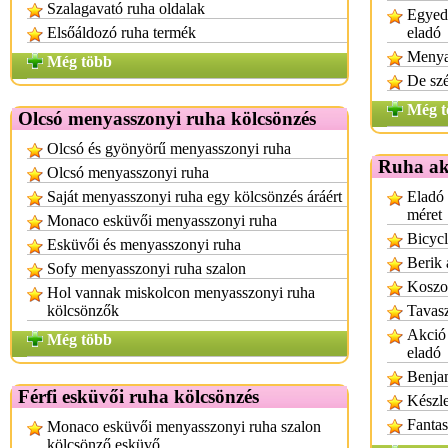
Szalagavató ruha oldalak
Egyedi
Elsőáldozó ruha termék
eladó
Menya
Még több
De sz
Még t
Olcsó menyasszonyi ruha kölcsönzés
Olcsó és gyönyörű menyasszonyi ruha
Ruha ak
Olcsó menyasszonyi ruha
Saját menyasszonyi ruha egy kölcsönzés áráért
Eladó 
méret
Monaco esküvői menyasszonyi ruha
Bicycl
Esküvői és menyasszonyi ruha
Berik 
Sofy menyasszonyi ruha szalon
Koszo
Hol vannak miskolcon menyasszonyi ruha
kölcsönzők
Tavasz
Akció 
Még több
eladó
Benjam
Férfi esküvői ruha kölcsönzés
Készle
Fantas
Monaco esküvői menyasszonyi ruha szalon
kölcsönző esküvő