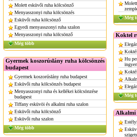
Molett
Molett esküvői ruha kölcsönző
zempl
Menyasszonyi ruha kölcsönzés
Még t
Esküvői ruha kölcsönző
Egyedi menyasszonyi ruha szalon
Menyasszonyi ruha kölcsönző
Koktel 
Még több
Elegán
Koktél
Hu per
Gyermek koszorúslány ruha kölcsönzés
ingyen
budapest
Koktél
Gyermek koszorúslány ruha budapest
Alkalm
Esküvői ruha kölcsönzés budapest
Elegán
Menyasszonyi ruha és kellékei kölcsönzése
Még t
budapest
Tiffany esküvöi és alkalmi ruha szalon
Esküvői ruha kölcsönző
Alkalmi 
Esküvői ruha szalon
Estély
Még több
Esküvő
sziget