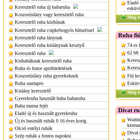
Eladó
Keresztelő ruha új babaruha
esküv
Koszorúslány vagy keresztelő ruha
Még t
Keresztelő ruha kisfiúnak
Keresztelő ruha csipkebogyós hímzéssel
Ruha fi
Keresztelő ruha lánynak
Keresztelő ruha kislánynak kesztyű
74 es 
62 68 
Keresztelő ruha
Keresz
Kisbabáknak keresztelő ruha
Keresz
Ruha és butor apróhirdetések
Koszorúslány ruha gyerekeknek
Fiú ke
Ruha startapro
Esküvő
Kislány keresztelő
Még t
Gyerekruha használt baba babaruha
Baba mama fejér
Divat r
Eladó új és használt gyerekruha
Waitin
Új és használt ruhák 0 16 éves korig
kisma
Olcsó estélyi ruhák
Divat 
Szép ruhák a fontos napokra