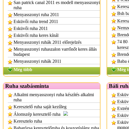
San patrick canal 2011 es modell menyasszonyi
Keresz
ruha
Bsh ba
Menyasszonyi ruha 2011
Keresz
Esküvői ruha trend 2011
Nemzet
Esküvői ruha 2011
Brend
Esküvői ruha keres kínál
74 80 
Menyasszonyi ruhák 2011 előrejelzés
keresz
Menyasszonyi ruhaszalon varrőnőt keres állás
budapest
Brend
Menyasszonyi ruhák 2011
Baba 
Még több
Még t
Ruha szabásminta
Báli ruh
Alkalmi menyasszonyi ruha készítés alkalmi
Esküvő
ruha
Esküvő
Keresztelő ruha saját kezűleg
Extrém
Álomszép keresztelő ruha
Esküvő
Keresztelo ruha
Esküvő
monor
Babarózsa keresztelőruha és koszorúslány ruha