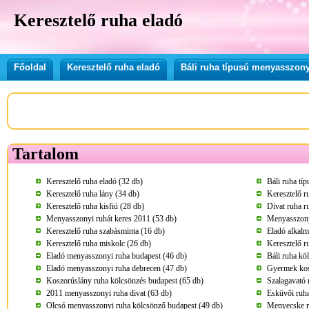
Keresztelő ruha eladó
Főoldal
Keresztelő ruha eladó
Báli ruha típusú menyasszony
Tartalom
Keresztelő ruha eladó (32 db)
Báli ruha tí
Keresztelő ruha lány (34 db)
Keresztelő r
Keresztelő ruha kisfiú (28 db)
Divat ruha r
Menyasszonyi ruhát keres 2011 (53 db)
Menyasszony
Keresztelő ruha szabásminta (16 db)
Eladó alkalm
Keresztelő ruha miskolc (26 db)
Keresztelő r
Eladó menyasszonyi ruha budapest (46 db)
Báli ruha kö
Eladó menyasszonyi ruha debrecen (47 db)
Gyermek kos
Koszorúslány ruha kölcsönzés budapest (65 db)
Szalagavató 
2011 menyasszonyi ruha divat (63 db)
Esküvői ruha
Olcsó menyasszonyi ruha kölcsönző budapest (49 db)
Menyecske r