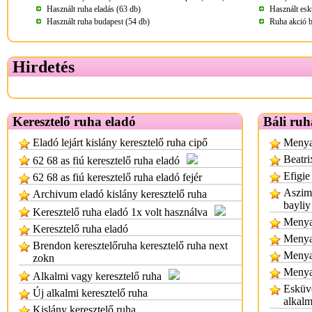
Használt ruha eladás (63 db)
Használt esk
Használt ruha budapest (54 db)
Ruha akció b
Hirdetés
Keresztelő ruha eladó
Báli ruh
Eladó lejárt kislány keresztelő ruha cipő
Menyas
Beatri
62 68 as fiú keresztelő ruha eladó
Efigie
62 68 as fiú keresztelő ruha eladó fejér
Aszimm
Archivum eladó kislány keresztelő ruha
bayliy
Keresztelő ruha eladó 1x volt használva
Menyas
Keresztelő ruha eladó
Menya
Brendon keresztelőruha keresztelő ruha next
Menya
zokn
Menya
Alkalmi vagy keresztelő ruha
Esküvő
Új alkalmi keresztelő ruha
alkalm
Kislány keresztelő ruha