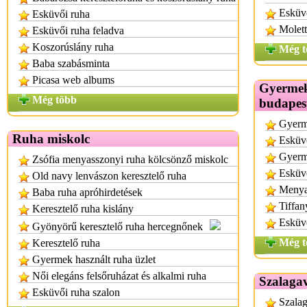
Esküvő
Esküvői ruha
Molett
Esküvői ruha feladva
Koszorúslány ruha
Még t
Baba szabásminta
Picasa web albums
Gyermek
Még több
budapes
Gyerm
Ruha miskolc
Esküvő
Gyerm
Zsófia menyasszonyi ruha kölcsönző miskolc
Esküvő
Old navy lenvászon keresztelő ruha
Menya
Baba ruha apróhirdetések
Tiffan
Keresztelő ruha kislány
Esküv
Gyönyörű keresztelő ruha hercegnőnek
Még t
Keresztelő ruha
Gyermek használt ruha üzlet
Női elegáns felsőruházat és alkalmi ruha
Szalagav
Esküvői ruha szalon
Szalag