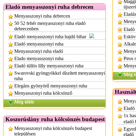
Maggi
Eladó menyasszonyi ruha debrecen
újszer
Eladá
Menyasszonyi ruha debrecen
Menye
50 52 fehér menyasszonyi ruha eladó
debrecenben
Eladó
Eladó menyasszonyi ruha hajdú bihar
Esküvő
Eladó menyasszonyi ruha
Alkalm
Menyasszonyi ruha eladó
Menye
Elado menyasszonyi ruha
Piros
Eladó tüllös lilly menyasszonyi ruha
Menye
Swarovski gyöngyökkel díszített menyasszonyi
Még t
ruha
Elegáns gyönyörű menyasszonyi ruha
Használt
Menyasszonyi ruha kölcsönző
Menyas
Még több
Eladó
1x has
Koszorúslány ruha kölcsönzés budapest
eladó 
Menyasszonyi ruha kölcsönzés budapest
Egyedi
településen
eladó