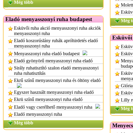
Még több
Molett
Esküv
Eladó menyasszonyi ruha budapest
Még t
Esküvői ruha akció menyasszonyi ruha akciók
menyasszonyi ruha
Esküvői
Eladó koszorúslány ruhák apróhirdetés eladó
menyasszonyi ruha
Esküvő
Menyasszonyi ruha eladó budapest
Esküv
Eladó gyönyörű menyasszonyi ruha eladó
Menyas
budap
Sirály ruhatisztító szalon eladó menyasszonyi
ruha ruhatisztítás
Esküvő
menya
Ekrű színű menyasszonyi ruha és öltöny eladó
Glória
Egyszer használt menyasszonyi ruha eladó
Esküvő
Ekrü színű menyasszonyi ruha eladó
Lilly 
Eladó vagy cserélhető menyasszonyi ruha
Még t
Eladó menyasszonyi ruha
Még több
Menyecs