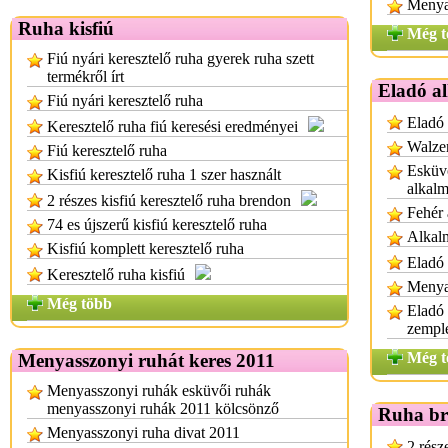
Menya
Ruha kisfiú
Még t
Fiú nyári keresztelő ruha gyerek ruha szett
termékről írt
Eladó a
Fiú nyári keresztelő ruha
Eladó
Keresztelő ruha fiú keresési eredményei
Walzer
Fiú keresztelő ruha
Esküvő
Kisfiú keresztelő ruha 1 szer használt
alkalm
2 részes kisfiú keresztelő ruha brendon
Fehér 
74 es újszerű kisfiú keresztelő ruha
Alkal
Kisfiú komplett keresztelő ruha
Eladó 
Keresztelő ruha kisfiú
Menya
Még több
Eladó
zempl
Még t
Menyasszonyi ruhát keres 2011
Menyasszonyi ruhák esküvői ruhák
menyasszonyi ruhák 2011 kölcsönző
Ruha b
Menyasszonyi ruha divat 2011
2 rész