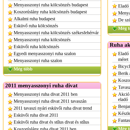
Menyasszonyi ruha kölcsönzés budapest
Eladó
Koszorúslány ruha kölcsönzés budapest
Menya
Alkalmi ruha budapest
De sz
Esküvő ruha kölcsönzés
Még t
Menyasszonyi ruha kölcsönzés székesfehérvár
Menyasszonyi ruha kölcsönzés
Ruha ak
Esküvői ruha kölcsönzés
Egyedi menyasszonyi ruha szalon
Eladó 
méret
Menyasszonyi ruha szalon
Bicycl
Még több
Berik 
Koszo
2011 menyasszonyi ruha divat
Tavasz
Menyasszonyi ruha divat 2011 ben
Akció 
eladó
Menyasszonyi ruha divat 2011 tavaszán
Benjam
2011 tavaszi nyári esküvői ruha divat trend
Készle
Esküvői ruha divat 2011
Fantas
Esküvői ruha divat és stílus divat és stílus
Még t
Koszorúslány ruha divat 2011 ben