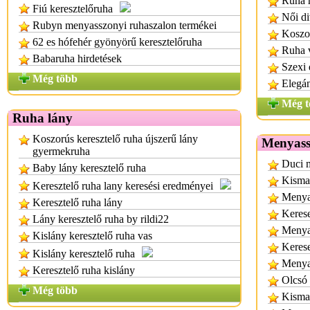
Ruha r
Fiú keresztelőruha
Női di
Rubyn menyasszonyi ruhaszalon termékei
Koszor
62 es hófehér gyönyörű keresztelőruha
Ruha 
Babaruha hirdetések
Szexi 
Még több
Elegán
Még t
Ruha lány
Koszorús keresztelő ruha újszerű lány
Menyass
gyermekruha
Duci 
Baby lány keresztelő ruha
Kisma
Keresztelő ruha lany keresési eredményei
Menyas
Keresztelő ruha lány
Kerese
Lány keresztelő ruha by rildi22
Menya
Kislány keresztelő ruha vas
Keres
Kislány keresztelő ruha
Menya
Keresztelő ruha kislány
Olcsó 
Még több
Kisma