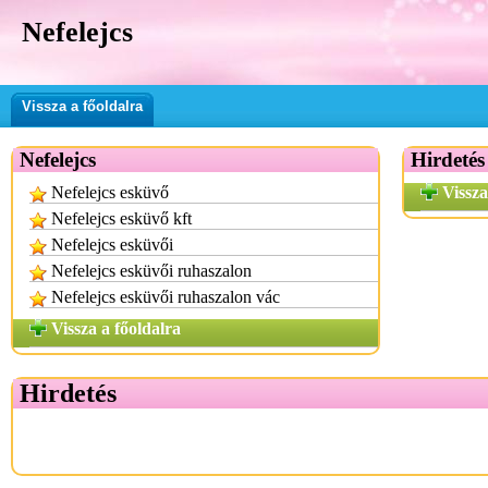
Nefelejcs
Vissza a főoldalra
Nefelejcs
Hirdetés
Nefelejcs esküvő
Vissza
Nefelejcs esküvő kft
Nefelejcs esküvői
Nefelejcs esküvői ruhaszalon
Nefelejcs esküvői ruhaszalon vác
Vissza a főoldalra
Hirdetés