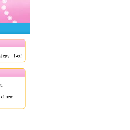
j egy +1-et!
hu
l címen: