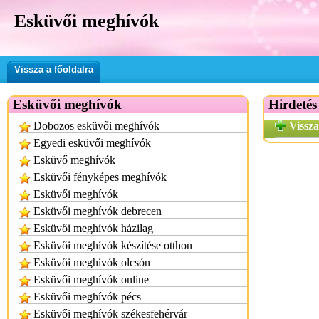
Esküvői meghívók
Vissza a főoldalra
Esküvői meghívók
Hirdetés
Dobozos esküvői meghívók
Vissza
Egyedi esküvői meghívók
Esküvő meghívók
Esküvői fényképes meghívók
Esküvői meghívók
Esküvői meghívók debrecen
Esküvői meghívók házilag
Esküvői meghívók készítése otthon
Esküvői meghívók olcsón
Esküvői meghívók online
Esküvői meghívók pécs
Esküvői meghívók székesfehérvár