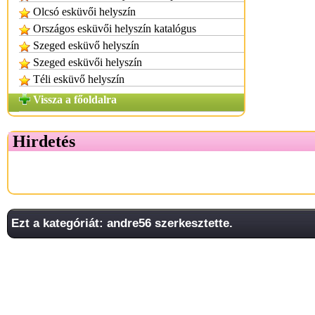
Olcsó esküvői helyszín
Országos esküvői helyszín katalógus
Szeged esküvő helyszín
Szeged esküvői helyszín
Téli esküvő helyszín
Vissza a főoldalra
Hirdetés
Ezt a kategóriát: andre56 szerkesztette.