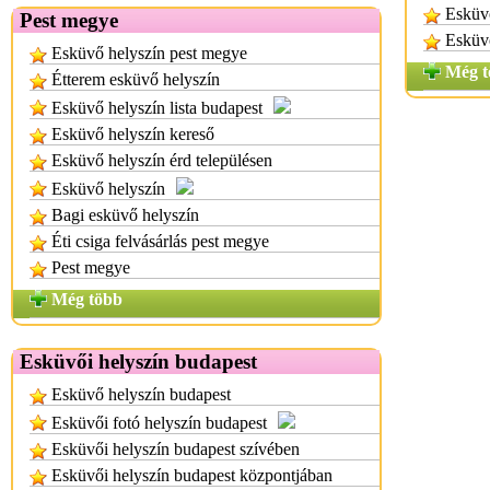
Esküv
Pest megye
Esküvő
Esküvő helyszín pest megye
Még t
Étterem esküvő helyszín
Esküvő helyszín lista budapest
Esküvő helyszín kereső
Esküvő helyszín érd településen
Esküvő helyszín
Bagi esküvő helyszín
Éti csiga felvásárlás pest megye
Pest megye
Még több
Esküvői helyszín budapest
Esküvő helyszín budapest
Esküvői fotó helyszín budapest
Esküvői helyszín budapest szívében
Esküvői helyszín budapest központjában