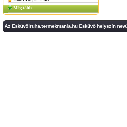
Még több
Az
Esküvőiruha.termekmania.hu
Esküvő helyszín nevű