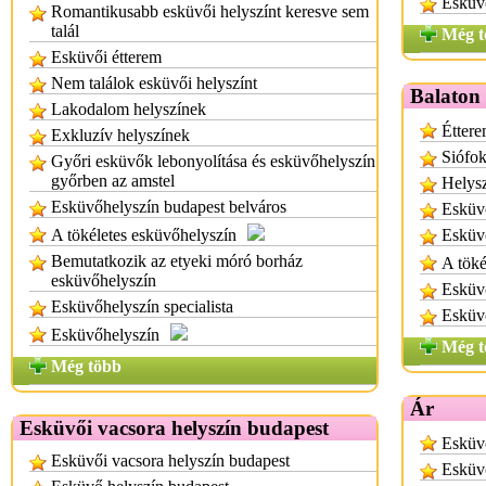
Esküvő
Romantikusabb esküvői helyszínt keresve sem
talál
Még t
Esküvői étterem
Nem találok esküvői helyszínt
Balaton
Lakodalom helyszínek
Éttere
Exkluzív helyszínek
Siófok
Győri esküvők lebonyolítása és esküvőhelyszín
győrben az amstel
Helysz
Esküvőhelyszín budapest belváros
Esküvő
A tökéletes esküvőhelyszín
Esküv
Bemutatkozik az etyeki móró borház
A töké
esküvőhelyszín
Esküvő
Esküvőhelyszín specialista
Esküv
Esküvőhelyszín
Még t
Még több
Ár
Esküvői vacsora helyszín budapest
Esküvő
Esküvői vacsora helyszín budapest
Esküvő