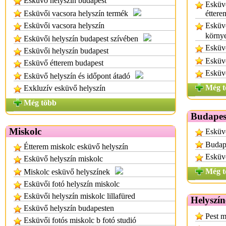
Esküvő helyszín budapest
Esküvő
Esküvői vacsora helyszín termék
étter
Esküvői vacsora helyszín
Esküvő
körny
Esküvői helyszín budapest szívében
Esküv
Esküvői helyszín budapest
Esküv
Esküvő étterem budapest
Esküv
Esküvő helyszín és időpont átadó
Még t
Exkluzív esküvő helyszín
Még több
Budapest
Miskolc
Esküvő
Budape
Étterem miskolc esküvő helyszín
Esküvő
Esküvő helyszín miskolc
Még t
Miskolc esküvő helyszínek
Esküvői fotó helyszín miskolc
Esküvői helyszín miskolc lillafüred
Helyszín
Esküvő helyszín budapesten
Pest 
Esküvői fotós miskolc b fotó studió