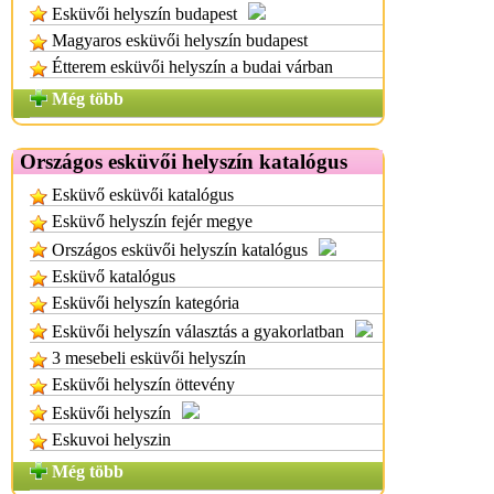
Esküvői helyszín budapest
Magyaros esküvői helyszín budapest
Étterem esküvői helyszín a budai várban
Még több
Országos esküvői helyszín katalógus
Esküvő esküvői katalógus
Esküvő helyszín fejér megye
Országos esküvői helyszín katalógus
Esküvő katalógus
Esküvői helyszín kategória
Esküvői helyszín választás a gyakorlatban
3 mesebeli esküvői helyszín
Esküvői helyszín öttevény
Esküvői helyszín
Eskuvoi helyszin
Még több