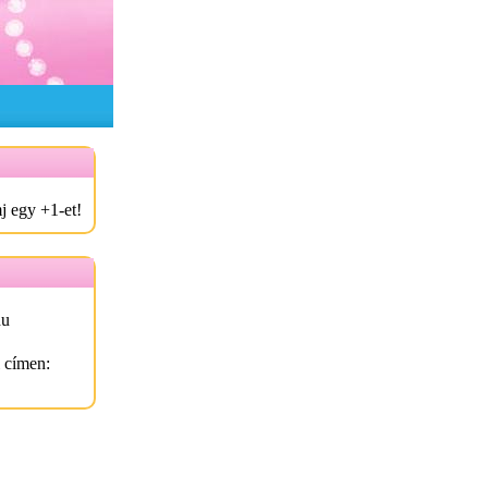
j egy +1-et!
hu
l címen: