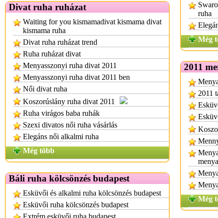
Swarov
Divat ruha ruházat
ruha
Waiting for you kismamadivat kismama divat
Elegá
kismama ruha
Még t
Divat ruha ruházat trend
Ruha ruházat divat
Menyasszonyi ruha divat 2011
2011 me
Menyasszonyi ruha divat 2011 ben
Menyas
Női divat ruha
2011 t
Koszorúslány ruha divat 2011
Esküvő
Ruha virágos baba ruhák
Esküvő
Szexi divatos női ruha vásárlás
Koszor
Elegáns női alkalmi ruha
Mennya
Még több
Menya
menya
Menya
Báli ruha kölcsönzés budapest
Menya
Esküvői és alkalmi ruha kölcsönzés budapest
Még t
Esküvői ruha kölcsönzés budapest
Extrém esküvői ruha budapest