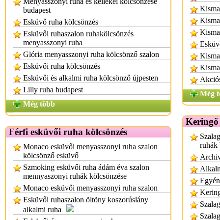
Menyasszonyi ruha és kellékei kölcsönzése
Kisma
budapest
Kisma
Esküvő ruha kölcsönzés
Kisma
Esküvői ruhaszalon ruhakölcsönzés
menyasszonyi ruha
Esküv
Glória menyasszonyi ruha kölcsönző szalon
Kisma
Esküvői ruha kölcsönzés
Kisma
Esküvői és alkalmi ruha kölcsönző újpesten
Akció
Lilly ruha budapest
Még t
Még több
Keringő
Férfi esküvői ruha kölcsönzés
Szalag
ruhák
Monaco esküvői menyasszonyi ruha szalon
kölcsönző esküvő
Archi
Szmoking esküvői ruha ádám éva szalon
Alkalm
mennyaszonyi ruhák kölcsönzése
Egyéni
Monaco esküvői menyasszonyi ruha szalon
Kerin
Esküvői ruhaszalon öltöny koszorúslány
Szalag
alkalmi ruha
Szalag