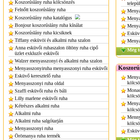
Koszorúslány ruha kölcsönzés
telepü
Felnőtt koszorúslány ruha
Menya
Koszorúslány ruha katalógus
Menyas
Bonjour koszorúslány ruha kínálat
Menya
Koszorúslány ruha kicsiknek
Esküvő
Tiffany esküvöi és alkalmi ruha szalon
Menya
Anna esküvői ruhaszalon öltöny ruha cipő
Még t
üzlet exkluzív esküvői
Walzer menyasszonyi és alkalmi ruha szalon
Koszorú
Menyasszonyiruha menyasszonyi ruha esküvői
Esküvő keresztelő ruha
Menya
kölcs
Menyasszonyi ruha oldal
Monac
Szaffi esküvői ruha és báli
kölcs
Lilly marlene esküvői ruha
Menya
Kétrészes alkalmi ruha
kölcs
Alkalmi ruha
Mennyi
Alkalmi ruha salgótarján
kölcs
Menyasszonyi ruha
Esküvő
Örömanya ruha termék
Még t