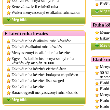
Esküvői és menyasszonyi ruha
Elsőál
Reneszánsz férfi esküvői ruha
Még t
Walzer menyasszonyi és alkalmi ruha szalon
Még több
Ruha kö
Menny
Esküvői ruha készítés
Esküvő
Esküvői ruha és alkalmi ruha készítése
Még t
Esküvői és alkalmi ruha készítés
Menyasszonyi és alkalmi ruha készítés
Egyedi és kollekciós menyasszonyi ruha
Eladó m
készítés kép alapján 70 000
Menya
Esküvői ruha készítés elérhető áron
50 52 
Esküvői ruha készítés budapest településen
debre
Esküvői ruha készítés lista szeged
Eladó 
Esküvői ruha készítés
Eladó
Barack egyedi menyasszonyi ruha készítés
Menya
Még több
Elado
Eladó 