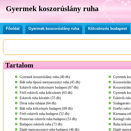
Gyermek koszorúslány ruha
Főoldal
Gyermek koszorúslány ruha
Kölcsönzés budapest
Tartalom
Gyermek koszorúslány ruha (40 db)
Gyermek kos
Báli ruha típusú menyasszonyi ruha (45 db)
Koszorúslány
Esküvői ruha kölcsönzés budapest (67 db)
Koszorúslány
Férfi esküvői ruha kölcsönzés (63 db)
Gyermek kos
Esküvői ruha készítés (55 db)
Esküvői ruha
Divat ruha ruházat (64 db)
Szalagavató 
Báli ruha kölcsönzés budapest (69 db)
Estélyi ruha
Férfi esküvői ruha budapest (52 db)
Kismama esk
Pronovias esküvői ruha budapest (53 db)
Keringő ruha
Budapest esküvői ruha (73 db)
Ruha kölcsö
Eladó menyasszonyi ruha budapest (46 db)
Eladó menya