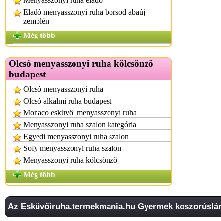
Menyasszonyi ruha eladó
Eladó menyasszonyi ruha borsod abaúj
zemplén
Még több
Olcsó menyasszonyi ruha kölcsönző
budapest
Olcsó menyasszonyi ruha
Olcsó alkalmi ruha budapest
Monaco esküvői menyasszonyi ruha
Menyasszonyi ruha szalon kategória
Egyedi menyasszonyi ruha szalon
Sofy menyasszonyi ruha szalon
Menyasszonyi ruha kölcsönző
Még több
Az
Esküvőiruha.termekmania.hu
Gyermek koszorúslány