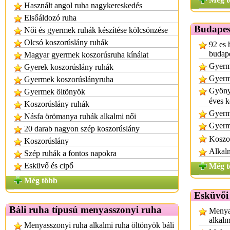
Használt angol ruha nagykereskedés
Elsőáldozó ruha
Budapes
Női és gyermek ruhák készítése kölcsönzése
Olcsó koszorúslány ruhák
92 es 
budap
Magyar gyermek koszorúsruha kínálat
Gyerm
Gyerek koszorúslány ruhák
Gyerm
Gyermek koszorúslányruha
Gyöny
Gyermek öltönyök
éves k
Koszorúslány ruhák
Gyerm
Násfa örömanya ruhák alkalmi női
Gyerm
20 darab nagyon szép koszorúslány
Koszo
Koszorúslány
Alkalm
Szép ruhák a fontos napokra
Esküvő és cipő
Még t
Még több
Esküvői
Báli ruha típusú menyasszonyi ruha
Menya
alkalm
Menyasszonyi ruha alkalmi ruha öltönyök báli