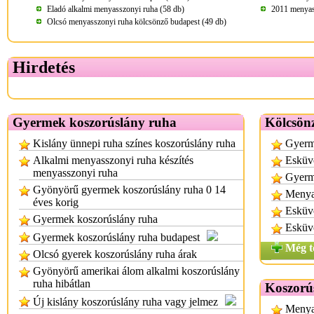
Eladó alkalmi menyasszonyi ruha (58 db)
2011 menyass
Olcsó menyasszonyi ruha kölcsönző budapest (49 db)
Hirdetés
Gyermek koszorúslány ruha
Kölcsön
Kislány ünnepi ruha színes koszorúslány ruha
Gyerm
Alkalmi menyasszonyi ruha készítés
Esküvő
menyasszonyi ruha
Gyerm
Gyönyörű gyermek koszorúslány ruha 0 14
Menya
éves korig
Esküv
Gyermek koszorúslány ruha
Esküvő
Gyermek koszorúslány ruha budapest
Még t
Olcsó gyerek koszorúslány ruha árak
Gyönyörű amerikai álom alkalmi koszorúslány
ruha hibátlan
Koszorú
Új kislány koszorúslány ruha vagy jelmez
Menya