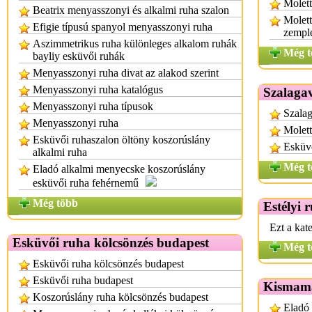
Molett
Beatrix menyasszonyi és alkalmi ruha szalon
Molett
Efigie típusú spanyol menyasszonyi ruha
zempl
Aszimmetrikus ruha különleges alkalom ruhák
Még t
bayliy esküvői ruhák
Menyasszonyi ruha divat az alakod szerint
Menyasszonyi ruha katalógus
Szalagav
Menyasszonyi ruha típusok
Szalag
Menyasszonyi ruha
Molett
Esküvői ruhaszalon öltöny koszorúslány
Esküv
alkalmi ruha
Még t
Eladó alkalmi menyecske koszorúslány
esküvői ruha fehérnemű
Még több
Estélyi 
Ezt a kat
Esküvői ruha kölcsönzés budapest
Még t
Esküvői ruha kölcsönzés budapest
Esküvői ruha budapest
Kismama
Koszorúslány ruha kölcsönzés budapest
Eladó 