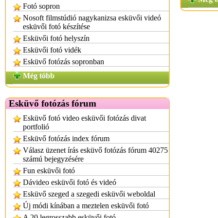
Fotó sopron
Nosoft filmstúdió nagykanizsa esküvői videó
esküvői fotó készítése
Esküvői fotó helyszín
Esküvői fotó vidék
Esküvő fotózás sopronban
Még több
Esküvő fotózás fórum
Esküvő fotó video esküvői fotózás divat
portfolió
Esküvő fotózás index fórum
Válasz üzenet írás esküvő fotózás fórum 40275
számú bejegyzésére
Fun esküvői fotó
Dávideo esküvői fotó és videó
Esküvő szeged a szegedi esküvői weboldal
Új módi kínában a meztelen esküvői fotó
A 20 legrosszabb esküvői fotó