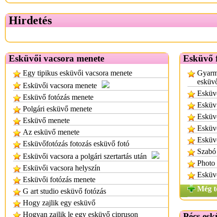
Hirdetés
Esküvői vacsora menete
Esküvő f
Egy tipikus esküvői vacsora menete
Gyarma
esküvő
Esküvői vacsora menete
Esküvő
Esküvő fotózás menete
Esküv 
Polgári esküvő menete
Esküvő
Esküvő menete
Esküv
Az esküvő menete
Esküvő
Esküvőfotózás fotozás esküvő fotó
Szabó 
Esküvői vacsora a polgári szertartás után
Photo 
Esküvői vacsora helyszín
Esküvő
Esküvői fotózás menete
Még t
G art studio esküvő fotózás
Hogy zajlik egy esküvő
Hogyan zajlik le egy esküvő cipruson
Pécs esk