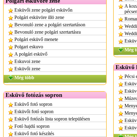
Polgári esküvőre zene
A kozá
Esküvői zene polgári esküvőn
pécse
Polgári esküvöre illö zene
Romant
Bevonuló zene a polgári szertartáson
Weddi
Bevonuló zene polgári szertartásra
Weddi
Polgári esküvő menete
Esküvő
Polgari eskuvo
Még t
A polgári esküvő
Eskuvoi zene
Esküvő k
Esküvői zene
Pécsi 
Még több
Esküvő
Esküvő
Esküvő fotózás sopron
Múzeu
Esküvő fotó sopron
Menyeg
Esküvői fotó sopron
Menyeg
Esküvő fotózás lista sopron településen
Esküvő
Fotó hajdú sopron
Esküv
Esküvő fotó készítés
Még t