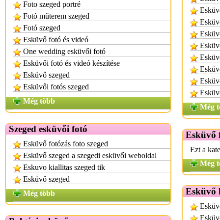
Foto szeged portré
Esküvő
Fotó műterem szeged
Esküvő
Fotó szeged
Esküvő
Esküvő fotó és videó
Esküvő
One wedding esküvői fotó
Esküvő
Esküvői fotó és videó készítése
Esküvő
Esküvő szeged
Esküvő
Esküvői fotós szeged
Esküvő
Még több
Még t
Szeged esküvői fotó
Esküvő f
Esküvő fotózás foto szeged
Ezt a kat
Esküvő szeged a szegedi esküvői weboldal
Még t
Eskuvo kiallitas szeged tik
Esküvő szeged
Esküvő k
Még több
Esküvő
Esküvő