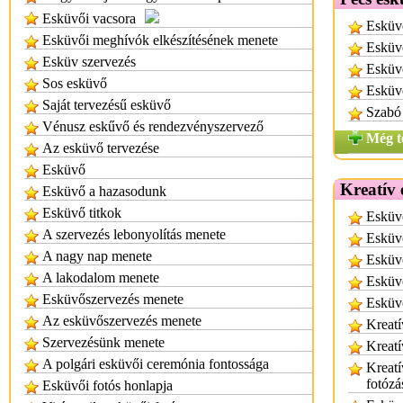
Esküvői vacsora
Esküvő
Esküvői meghívók elkészítésének menete
Esküvő
Esküv szervezés
Esküvő
Sos esküvő
Esküvő
Saját tervezésű esküvő
Szabó 
Vénusz eskűvő és rendezvényszervező
Még t
Az esküvő tervezése
Esküvő
Kreatív 
Esküvő a hazasodunk
Esküvő titkok
Esküvő
A szervezés lebonyolítás menete
Esküvő
A nagy nap menete
Esküvő
A lakodalom menete
Esküvő
Esküvőszervezés menete
Esküvő
Az esküvőszervezés menete
Kreatí
Szervezésünk menete
Kreatí
A polgári esküvői ceremónia fontossága
Kreatí
fotózá
Esküvői fotós honlapja