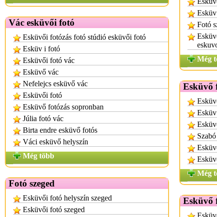
Esküvő
Esküv 
Vác esküvői fotó
Fotó s
Esküvő
Esküvői fotózás fotó stúdió esküvői fotó
eskuv
Esküv i fotó
Még t
Esküvői fotó vác
Esküvő vác
Nefelejcs esküvő vác
Esküvő f
Esküvői fotó
Esküvő
Esküvő fotózás sopronban
Esküv 
Júlia fotó vác
Esküvő
Birta endre esküvő fotós
Szabó 
Váci esküvő helyszín
Esküvő
Még több
Esküvő
Még t
Fotó szeged
Esküvői fotó helyszín szeged
Esküvő 
Esküvői fotó szeged
Esküvő