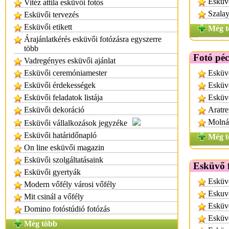
Esküvő
Vitéz attila esküvői fotós
Szala
Esküvői tervezés
Esküvői etikett
Még t
Árajánlatkérés esküvői fotózásra egyszerre
több
Fotó péc
Vadregényes esküvői ajánlat
Esküvői ceremóniamester
Esküvő
Esküvői érdekességek
Esküvő
Esküvői feladatok listája
Esküvő
Esküvői dekoráció
Aratr
Molná
Esküvői vállalkozások jegyzéke
Esküvői határidőnapló
Még t
On line esküvői magazin
Esküvői szolgáltatásaink
Esküvő f
Esküvői gyertyák
Esküvő
Modern vőfély városi vőfély
Eskuv
Mit csinál a vőfély
Esküvő
Domino fotóstúdió fotózás
Esküvő
Még több