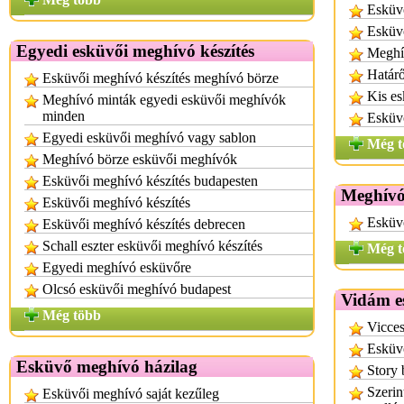
Esküv
Esküvő
Egyedi esküvői meghívó készítés
Meghí
Határő
Esküvői meghívó készítés meghívó börze
Kis es
Meghívó minták egyedi esküvői meghívók
minden
Esküvő
Egyedi esküvői meghívó vagy sablon
Még t
Meghívó börze esküvői meghívók
Esküvői meghívó készítés budapesten
Meghívó
Esküvői meghívó készítés
Esküv
Esküvői meghívó készítés debrecen
Schall eszter esküvői meghívó készítés
Még t
Egyedi meghívó esküvőre
Olcsó esküvői meghívó budapest
Vidám e
Még több
Vicce
Esküv
Esküvő meghívó házilag
Story 
Szerin
Esküvői meghívó saját kezűleg