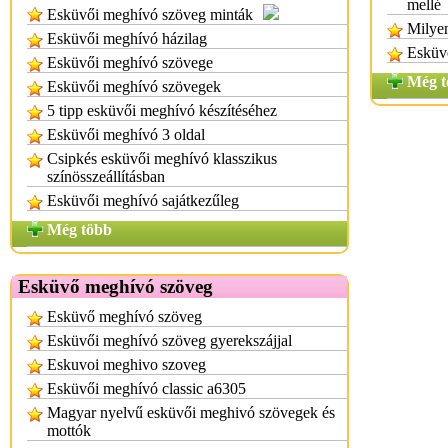
mellé
Esküvői meghívó szöveg minták
Milyen
Esküvői meghívó házilag
Esküv
Esküvői meghívó szövege
Még t
Esküvői meghívó szövegek
5 tipp esküvői meghívó készítéséhez
Esküvői meghívó 3 oldal
Csipkés esküvői meghívó klasszikus
színösszeállításban
Esküvői meghívó sajátkezűleg
Még több
Esküvő meghívó szöveg
Esküvő meghívó szöveg
Esküvői meghívó szöveg gyerekszájjal
Eskuvoi meghivo szoveg
Esküvői meghívó classic a6305
Magyar nyelvű esküvői meghivó szövegek és
mottók