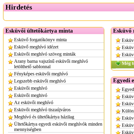
Hirdetés
Esküvői ültetőkártya minta
Esküvő 
Esküvő forgatókönyv minta
Esküv
Esküvő meghívó idézet
Esküvő
Esküvői meghívó szöveg minták
Esküv
Arany barna vajszínű esküvői meghívó
Még t
letölthető sablonnal
Fényképes esküvői meghívó
Egyedi 
Legszebb esküvői meghívó
Esküvői meghívó
Egyed
Esküvői meghivó
Esküv
Az esküvői meghívó
Esküv
Esküvői meghívó tiszaújváros
Külön
Meghívó és ültetőkártya házilag
Esküv
Ültetőkártya egyedi esküvői meghívók minden
Esküv
mennyiségben
Esküvő