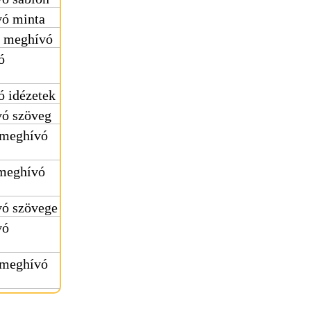
vó minta
i meghívó
ó
 idézetek
vó szöveg
 meghívó
 meghívó
vó szövege
vó
 meghívó