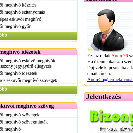
i meghívó készítés
ői meghívó szitanyomás
épes esküvői meghívó
ői meghívó győr
öbb
meghívó idézetek
Ezt az oldalt
Andre56
sz
ői meghívó esküvő meghívók
Ha üzenni akarsz a szer
sszony jegygyűrű eljegyzés
lépj vele kapcsolatba a 
ői meghívó idézetek
email címen:
Andre56@termekmania
os esküvői meghívó szövegek
öbb
Jelentkezés
sküvői meghívó szöveg
ői meghívó szövegek
ői meghívó szövegminták
ői meghívó