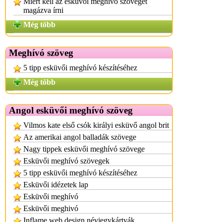
Miért kell az esküvői meghívó szövegét
magázva írni
Még több
Meghívó szöveg
5 tipp esküvői meghívó készítéséhez
Még több
Angol esküvői meghívó szöveg
Vilmos kate első csók királyi esküvő angol brit
Az amerikai angol balladák szövege
Nagy tippek esküvői meghívó szövege
Esküvői meghívó szövegek
5 tipp esküvői meghívó készítéséhez
Esküvői idézetek lap
Esküvői meghívó
Esküvői meghivó
Inflame web design névjegykártyák