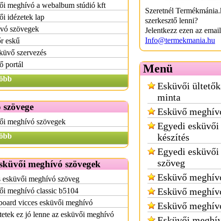
ői meghívó a webalbum stúdió kft
Szeretnél Termékmánia.
i idézetek lap
szerkesztő lenni?
vó szövegek
Jelentkezz ezen az emai
Info@termekmania.hu
r eskű
küvő szervezés
 portál
Menü
öbb
Esküvői ültetők
minta
 szövege
Esküvő meghív
ői meghívó szövegek
Egyedi esküvői
öbb
készítés
Egyedi esküvői
szöveg
sküvői meghívó szövegek
Esküvő meghívó
s esküvői meghívó szöveg
Esküvő meghívó
ői meghívó classic b5104
board vicces esküvői meghívó
Esküvő meghív
tetek ez jó lenne az esküvői meghívó
Esküvői meghív