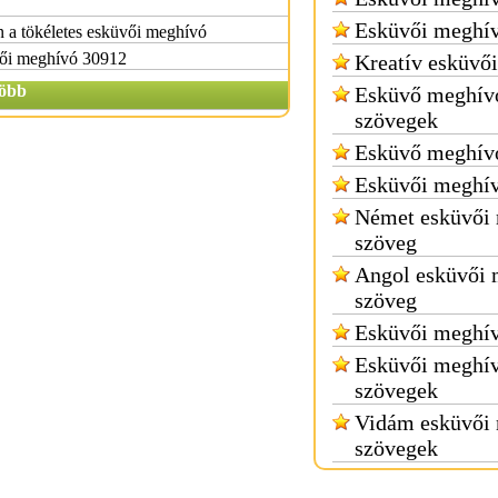
Esküvői meghí
 a tökéletes esküvői meghívó
ői meghívó 30912
Kreatív esküvő
öbb
Esküvő meghív
szövegek
Esküvő meghívó
Esküvői meghí
Német esküvői
szöveg
Angol esküvői
szöveg
Esküvői meghí
Esküvői meghí
szövegek
Vidám esküvői
szövegek