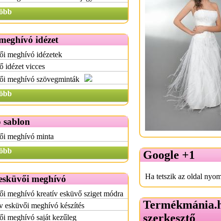
öbb
meghívó idézet
ői meghívó idézetek
 idézet vicces
ői meghívó szövegminták
öbb
 sablon
ői meghívó minta
öbb
Google +1
Ha tetszik az oldal nyom
 esküvői meghívó
i meghívó kreatív esküvő sziget módra
Termékmánia.
v esküvői meghívó készítés
szerkesztő
i meghívó saját kezűleg