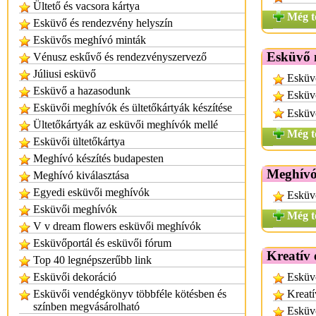
Ültető és vacsora kártya
Még t
Esküvő és rendezvény helyszín
Esküvős meghívó minták
Esküvő 
Vénusz eskűvő és rendezvényszervező
Júliusi esküvő
Esküv
Esküvő a hazasodunk
Esküvő
Esküvői meghívók és ültetőkártyák készítése
Esküv
Ültetőkártyák az esküvői meghívók mellé
Még t
Esküvői ültetőkártya
Meghívó készítés budapesten
Meghívó
Meghívó kiválasztása
Egyedi esküvői meghívók
Esküv
Esküvői meghívók
Még t
V v dream flowers esküvői meghívók
Esküvőportál és esküvői fórum
Kreatív
Top 40 legnépszerűbb link
Esküvői dekoráció
Esküvő
Esküvői vendégkönyv többféle kötésben és
Kreatí
színben megvásárolható
Esküvő