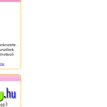
erkesztette.
kesztőnek
következő
.hu