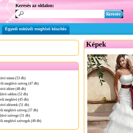
Keresés az oldalon:
Egyedi esküvői meghívó készítés
Képek
ívó minta (53 db)
vői meghívó szöveg (47 db)
ívó idézet (48 db)
hívó sablon (52 db)
vői meghívó (45 db)
ívó idézetek (51 db)
ői meghívó szöveg (37 db)
hívó szövege (51 db)
ői meghívó szövegek (49 db)