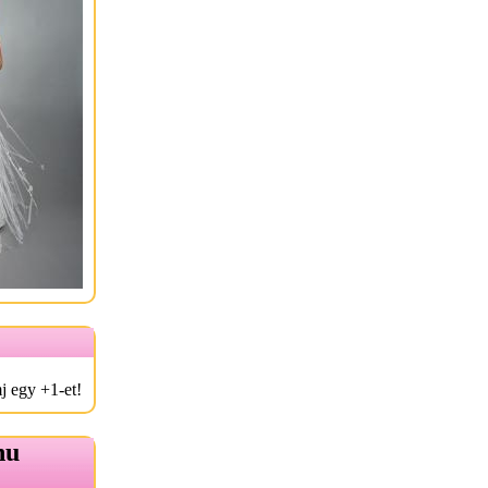
j egy +1-et!
hu