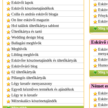
Esküvői lapok
Esküvő
Esküvői köszönetajándékok
Esküv
Csilla és andrás esküvői blogja
Fényk
On line esküvői magazin
Esküv
Hol találok ültetőkártya sablont
Még t
Ültetőkártya és tartó
Wedding design blog
Esküvő 
Ballagási meghívók
Meghívók
Esküv
menya
Libling meghívók
Esküv
Esküvőre köszönetajándék és ültetőkártyák
Humor
Esküvőváró blog
02 ültetőkártyák
Még t
Pillangós ültetőkártyák
Légy kreatív menyasszony
Német e
Egyedi kézműves termékek és ajándékok
Esküv
Légy te is kreatív
Esküv
Mézeskalács köszönetajándék
Esküv
Még több