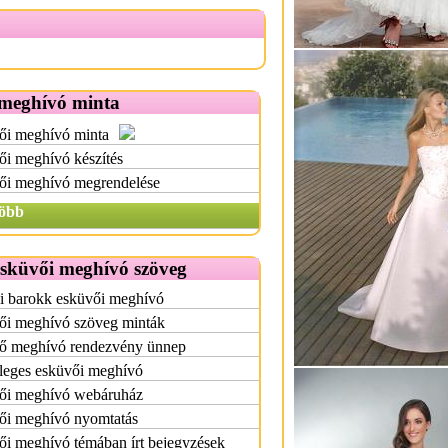
meghívó minta
ői meghívó minta
i meghívó készítés
ői meghívó megrendelése
öbb
esküvői meghívó szöveg
i barokk esküvői meghívó
ői meghívó szöveg minták
ő meghívó rendezvény ünnep
leges esküvői meghívó
ői meghívó webáruház
ői meghívó nyomtatás
i meghívó témában írt bejegyzések