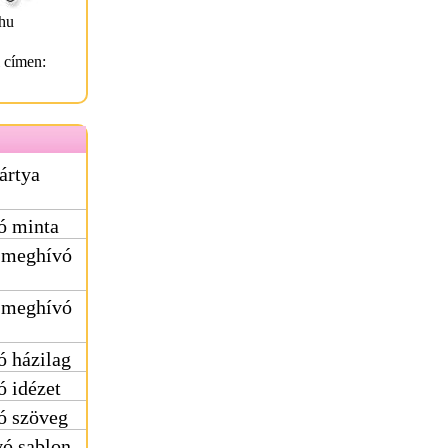
hu
l címen:
ártya
ó minta
 meghívó
 meghívó
 házilag
 idézet
ó szöveg
ó sablon