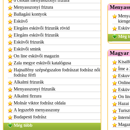
6 csodás menyasszonyi frizura
Menyassz
Menyasszonyi frizura
Ballagási kontyok
Menyas
Esküvő
kieng
Elegáns esküvői frizurák rövid
Esküvő
Elegáns esküvői frizurák
Még t
Esküvői frizurák
Esküvői smink
Magyar 
On line esküvői magazin
Kisalf
Zala megye esküvői katalógusa
Íme a 
Hajnalfény szépségszalon fodrászat fodrász női
fodrász férfi
Eskuvo
Alkalmi frizurák
Onlin
Menyasszonyi frizurák
Esküv
Alkalmi firzura
On lin
Molnár viktor fodrász oldala
Hazai 
A legszebb menyasszony
Turisz
Budapesti fodrász
Inter
Magazi
Még több