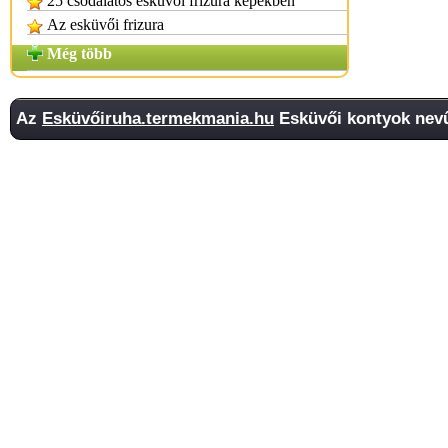
25 csodálatos esküvői frizura képekben
Az esküvői frizura
Még több
Az
Esküvőiruha.termekmania.hu
Esküvői kontyok nevű