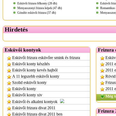
Esküvői frizura félkonty (28 db)
Esküvői friz
Menyasszonyi frizura képek (47 db)
Romantikus e
Göndör esküvői frizura (37 db)
Menyasszonyi
Hirdetés
Esküvői kontyok
Frizura 
Esküvői frizura esküvőre smink és frizura
Esküvő
Esküvői konty készítés
2011 e
Esküvői konty kevés hajból
2011 e
A 11 legszebb esküvői konty
Rövid 
Szolid esküvői konty
Frizur
Esküvői konty
2011 e
Esküvői konty xiv
Még t
Esküvői és alkalmi kontyok
Esküvői frizura divat 2011
Frizura
Esküvői frizura divat 2011 ben