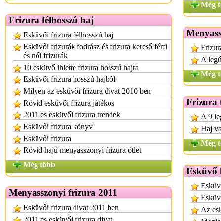
Még t
Frizura félhosszú haj
Menyassz
Esküvői frizura félhosszú haj
Esküvői frizurák fodrász és frizura kereső férfi
Frizur
és női frizurák
A legú
10 esküvő ihlette frizura hosszú hajra
Még t
Esküvői frizura hosszú hajból
Milyen az esküvői frizura divat 2010 ben
Frizura 
Rövid esküvői frizura játékos
2011 es esküvői frizura trendek
A 9 le
Esküvői frizura könyv
Haj va
Esküvői frizura
Még t
Rövid hajú menyasszonyi frizura ötlet
Még több
Esküvő 
Esküv
Menyasszonyi frizura 2011
Esküvő
Esküvői frizura divat 2011 ben
Az esk
2011 es esküvői frizura divat