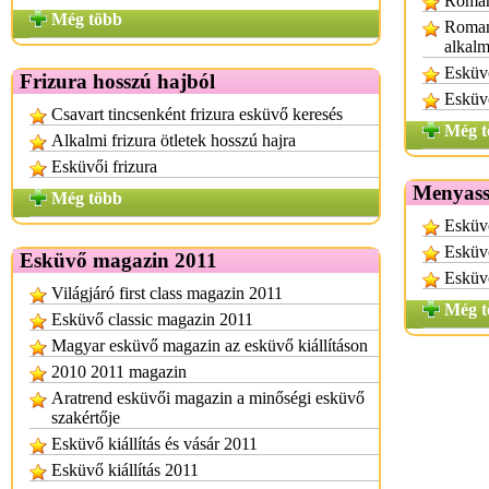
Roman
Még több
Romant
alkal
Esküvő
Frizura hosszú hajból
Esküvő
Csavart tincsenként frizura esküvő keresés
Még t
Alkalmi frizura ötletek hosszú hajra
Esküvői frizura
Menyassz
Még több
Esküvő
Esküvő
Esküvő magazin 2011
Esküvő
Világjáró first class magazin 2011
Még t
Esküvő classic magazin 2011
Magyar esküvő magazin az esküvő kiállításon
2010 2011 magazin
Aratrend esküvői magazin a minőségi esküvő
szakértője
Esküvő kiállítás és vásár 2011
Esküvő kiállítás 2011