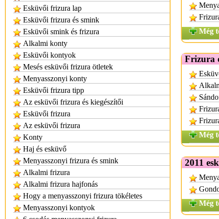
Menya
Esküvői frizura lap
Frizur
Esküvői frizura és smink
Még t
Esküvői smink és frizura
Alkalmi konty
Esküvői kontyok
Frizura 
Mesés esküvői frizura ötletek
Esküvő
Menyasszonyi konty
Alkalm
Esküvői frizura tipp
Sándor
Az esküvői frizura és kiegészítői
Frizur
Esküvői frizura
Frizur
Az esküvői frizura
Még t
Konty
Haj és esküvő
Menyasszonyi frizura és smink
2011 esk
Alkalmi frizura
Menya
Alkalmi frizura hajfonás
Gondor
Hogy a menyasszonyi frizura tökéletes
Még t
Menyasszonyi kontyok