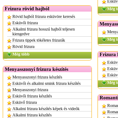
Esküvő
Frizura rövid hajból
Még t
Rövid hajból frizura esküvöre keresés
Esküvői frizura
Menyassz
Alkalmi frizura hosszú hajból teljesen
Menyas
kiengedve
Még t
Frizura tippek tökéletes frizurák
Rövid frizura
Frizura
Még több
Esküvő
Menyasszonyi frizura készítés
Esküvő
Esküvő
Menyasszonyi frizura készítés
Még t
Esküvői és alkalmi smink frizura készítés
Menyasszonyi frizura
Esküvői frizura készítés
Romanti
Esküvő frizura
Romant
Alkalmi frizura készítés képek és videók
Roman
Alkalmi frizura készítés