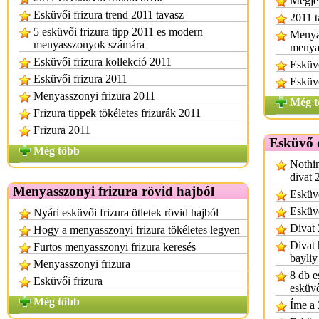
Megje
Esküvői frizura trend 2011 tavasz
2011 t
5 esküvői frizura tipp 2011 es modern
Menya
menyasszonyok számára
menya
Esküvői frizura kollekció 2011
Esküv
Esküvői frizura 2011
Esküv
Menyasszonyi frizura 2011
Még t
Frizura tippek tökéletes frizurák 2011
Frizura 2011
Esküvő 
Még több
Nothin
divat 
Menyasszonyi frizura rövid hajból
Esküvő
Esküvő
Nyári esküvői frizura ötletek rövid hajból
Divat 
Hogy a menyasszonyi frizura tökéletes legyen
Divat 
Furtos menyasszonyi frizura keresés
bayliy
Menyasszonyi frizura
8 db e
Esküvői frizura
esküv
Még több
Íme a 