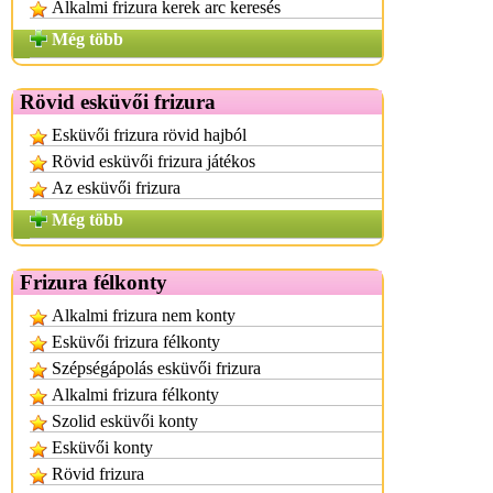
Alkalmi frizura kerek arc keresés
Még több
Rövid esküvői frizura
Esküvői frizura rövid hajból
Rövid esküvői frizura játékos
Az esküvői frizura
Még több
Frizura félkonty
Alkalmi frizura nem konty
Esküvői frizura félkonty
Szépségápolás esküvői frizura
Alkalmi frizura félkonty
Szolid esküvői konty
Esküvői konty
Rövid frizura