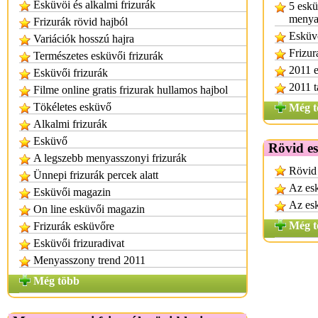
Esküvöi és alkalmi frizurák
5 eskü
menya
Frizurák rövid hajból
Esküvő
Variációk hosszú hajra
Frizur
Természetes esküvői frizurák
2011 e
Esküvői frizurák
2011 t
Filme online gratis frizurak hullamos hajbol
Tökéletes esküvő
Még t
Alkalmi frizurák
Esküvő
Rövid es
A legszebb menyasszonyi frizurák
Rövid 
Ünnepi frizurák percek alatt
Az esk
Esküvői magazin
Az esk
On line esküvői magazin
Még t
Frizurák esküvőre
Esküvői frizuradivat
Menyasszony trend 2011
Még több