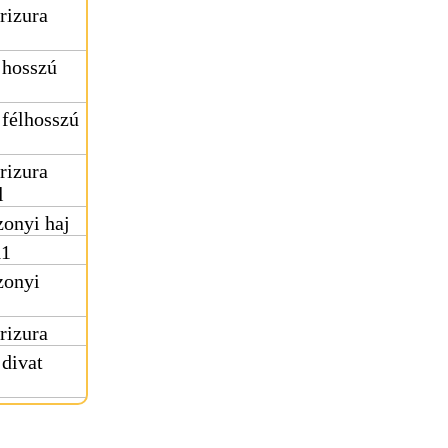
rizura
 hosszú
 félhosszú
rizura
l
onyi haj
11
zonyi
rizura
 divat