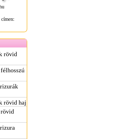
hu
l címen:
k rövid
 félhosszú
rizurák
k rövid haj
 rövid
rizura