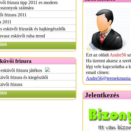
vői frizura tipp 2011 es modern
sszonyok számára
i frizura 2011
a 2011
s esküvői frizurák és hajkiegészítők
avasz esküvői ruha trend
öbb
Ezt az oldalt
Andre56
sz
küvői frizura
Ha üzenni akarsz a szer
lépj vele kapcsolatba a 
esküvői frizura játékos
email címen:
üvői frizura és kiegészítői
Andre56@termekmania
üvői frizura
öbb
Jelentkezés