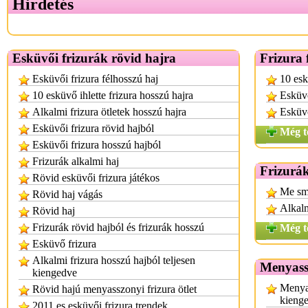
Hirdetés
Esküvői frizurák rövid hajra
Frizura 
Esküvői frizura félhosszú haj
10 esk
10 esküvő ihlette frizura hosszú hajra
Esküvő
Alkalmi frizura ötletek hosszú hajra
Esküvő
Esküvői frizura rövid hajból
Még t
Esküvői frizura hosszú hajból
Frizurák alkalmi haj
Frizurák
Rövid esküvői frizura játékos
Me sms
Rövid haj vágás
Alkalm
Rövid haj
Frizurák rövid hajból és frizurák hosszú
Még t
Esküvő frizura
Alkalmi frizura hosszú hajból teljesen
Menyassz
kiengedve
Menyas
Rövid hajú menyasszonyi frizura ötlet
kieng
2011 es esküvői frizura trendek