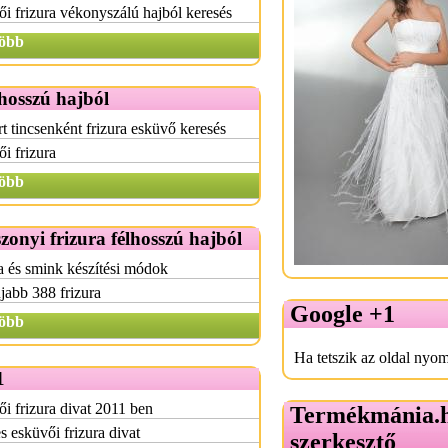
i frizura vékonyszálú hajból keresés
öbb
hosszú hajból
t tincsenként frizura esküvő keresés
i frizura
öbb
onyi frizura félhosszú hajból
a és smink készítési módok
jabb 388 frizura
Google +1
öbb
Ha tetszik az oldal nyom
1
i frizura divat 2011 ben
Termékmánia.
s esküvői frizura divat
szerkesztő