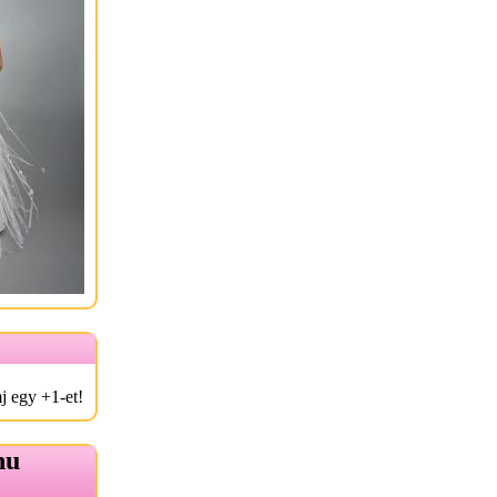
j egy +1-et!
hu