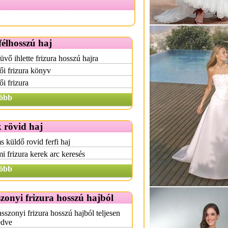
félhosszú haj
üvő ihlette frizura hosszú hajra
i frizura könyv
i frizura
öbb
 rövid haj
 küldő rovid ferfi haj
i frizura kerek arc keresés
öbb
onyi frizura hosszú hajból
szonyi frizura hosszú hajból teljesen
edve