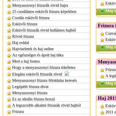
Esküvő
Menyasszonyi frizurák rövid hajra
Még t
25 csodálatos esküvői frizura képekben
Csodás esküvői frizura
Esküvői frizura
Frizura 
Esküvői frizurák rövid hullámos hajból
Csavar
Rövid frizura
Esküvő
Haj eoldal
Még t
Hajviseletek és haj online
Az egészséges és ápolt haj titka
Mert a haj fontos
Menyassz
Hogy a menyasszonyi frizura tökéletes
Frizur
Elegáns esküvői frizurák rövid
A legú
Menyasszonyi frizura féloldalas keresés
Még t
Legújabb frizura divat
Menyasszonyi frizura
Haj 201
Ez az ideális frizura hozzá
A legszexibb alkalmi frizurák rövid hajból
Esküvő
Frizura
2011 e