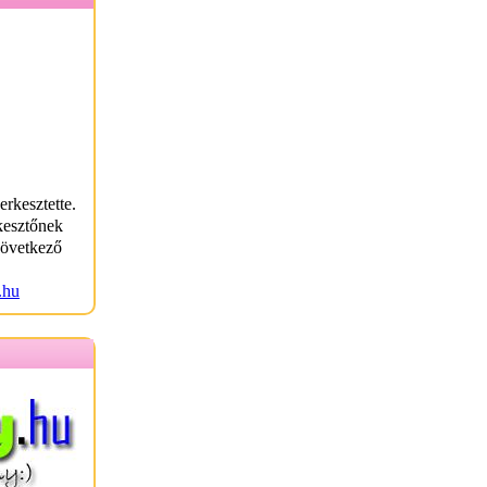
erkesztette.
kesztőnek
következő
.hu