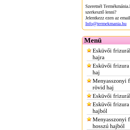
Szeretnél Termékmánia.
szerkesztő lenni?
Jelentkezz ezen az emai
Info@termekmania.hu
Menü
Esküvői frizurá
hajra
Esküvői frizura
haj
Menyasszonyi f
rövid haj
Esküvői frizurá
Esküvői frizura
hajból
Menyasszonyi f
hosszú hajból