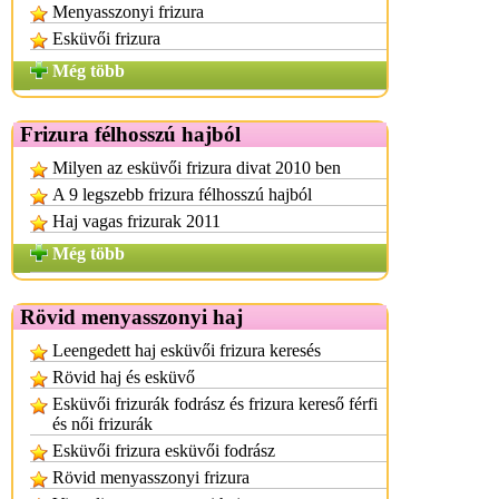
Menyasszonyi frizura
Esküvői frizura
Még több
Frizura félhosszú hajból
Milyen az esküvői frizura divat 2010 ben
A 9 legszebb frizura félhosszú hajból
Haj vagas frizurak 2011
Még több
Rövid menyasszonyi haj
Leengedett haj esküvői frizura keresés
Rövid haj és esküvő
Esküvői frizurák fodrász és frizura kereső férfi
és női frizurák
Esküvői frizura esküvői fodrász
Rövid menyasszonyi frizura