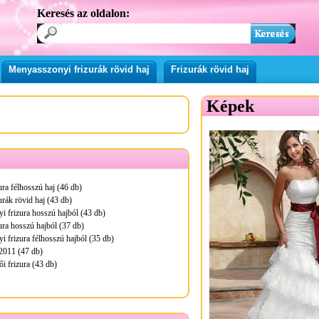
Keresés az oldalon:
Menyasszonyi frizurák rövid haj
Frizurák rövid haj
Képek
ura félhosszú haj (46 db)
urák rövid haj (43 db)
 frizura hosszú hajból (43 db)
ura hosszú hajból (37 db)
 frizura félhosszú hajból (35 db)
2011 (47 db)
i frizura (43 db)