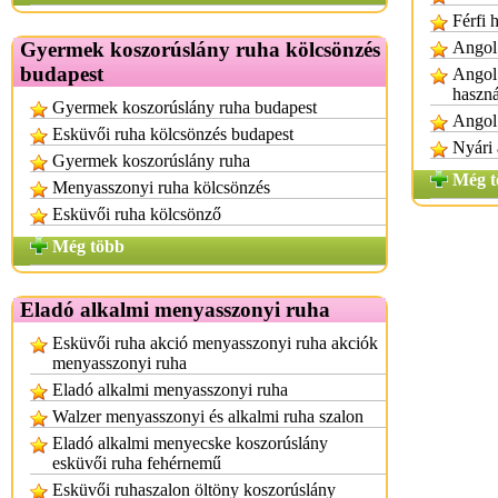
Férfi 
Gyermek koszorúslány ruha kölcsönzés
Angol 
budapest
Angol 
haszná
Gyermek koszorúslány ruha budapest
Angol 
Esküvői ruha kölcsönzés budapest
Nyári 
Gyermek koszorúslány ruha
Még t
Menyasszonyi ruha kölcsönzés
Esküvői ruha kölcsönző
Még több
Eladó alkalmi menyasszonyi ruha
Esküvői ruha akció menyasszonyi ruha akciók
menyasszonyi ruha
Eladó alkalmi menyasszonyi ruha
Walzer menyasszonyi és alkalmi ruha szalon
Eladó alkalmi menyecske koszorúslány
esküvői ruha fehérnemű
Esküvői ruhaszalon öltöny koszorúslány