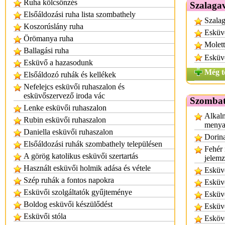
Ruha kölcsönzés
Szalagav
Elsőáldozási ruha lista szombathely
Szalag
Koszorúslány ruha
Esküvő
Örömanya ruha
Molett
Ballagási ruha
Esküv
Esküvő a hazasodunk
Még t
Elsőáldozó ruhák és kellékek
Nefelejcs esküvői ruhaszalon és
esküvőszervező iroda vác
Szombat
Lenke esküvői ruhaszalon
Alkalm
Rubin esküvői ruhaszalon
menya
Daniella esküvői ruhaszalon
Dorina
Elsőáldozási ruhák szombathely településen
Fehér 
A görög katolikus esküvői szertartás
jelem
Használt esküvői holmik adása és vétele
Esküv
Szép ruhák a fontos napokra
Esküvő
Esküvői szolgáltatók gyűjteménye
Esküv
Boldog esküvői készülődést
Esküv
Esküvői stóla
Eskövő