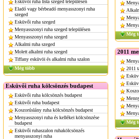
Esküvői ruha lista szeged településen
Menya
Eladó vagy bérbeadó menyasszonyi ruha
Alkalm
szeged
Menyas
Esküvői ruha szeged
Menya
Menyasszonyi ruha szeged településen
Még t
Menyasszonyi ruha szeged
Alkalmi ruha szeged
2011 me
Molett alkalmi ruha szeged
Tiffany esküvöi és alkalmi ruha szalon
Menyas
Még több
2011 t
Esküvő
Esküvő
Esküvői ruha kölcsönzés budapest
Koszor
Esküvői ruha kölcsönzés budapest
Mennya
Esküvői ruha budapest
Menya
Koszorúslány ruha kölcsönzés budapest
Menya
Menyasszonyi ruha és kellékei kölcsönzése
Még t
budapest
Esküvői ruhaszalon ruhakölcsönzés
menyasszonyi ruha