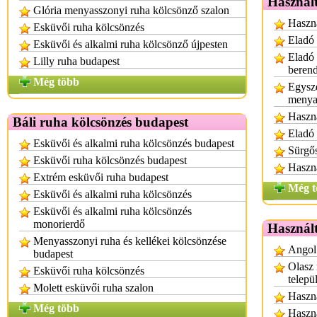
Használt
Glória menyasszonyi ruha kölcsönző szalon
Haszná
Esküvői ruha kölcsönzés
Eladó 
Esküvői és alkalmi ruha kölcsönző újpesten
Eladó 
Lilly ruha budapest
berend
Még több
Egysze
menya
Haszná
Báli ruha kölcsönzés budapest
Eladó 
Esküvői és alkalmi ruha kölcsönzés budapest
Sürgős
Esküvői ruha kölcsönzés budapest
Haszná
Extrém esküvői ruha budapest
Még t
Esküvői és alkalmi ruha kölcsönzés
Esküvői és alkalmi ruha kölcsönzés
monorierdő
Használ
Menyasszonyi ruha és kellékei kölcsönzése
Angol 
budapest
Olasz 
Esküvői ruha kölcsönzés
telepü
Molett esküvői ruha szalon
Haszná
Még több
Haszná