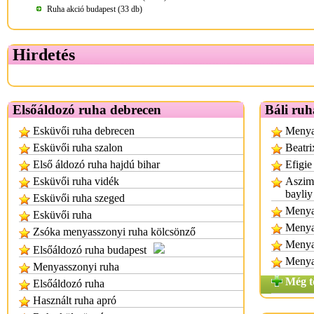
Ruha akció budapest (33 db)
Hirdetés
Elsőáldozó ruha debrecen
Báli ruh
Esküvői ruha debrecen
Menyas
Esküvői ruha szalon
Beatri
Első áldozó ruha hajdú bihar
Efigie
Esküvői ruha vidék
Aszimm
bayliy
Esküvői ruha szeged
Menyas
Esküvői ruha
Menya
Zsóka menyasszonyi ruha kölcsönző
Menya
Elsőáldozó ruha budapest
Menya
Menyasszonyi ruha
Még t
Elsőáldozó ruha
Használt ruha apró