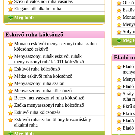
Szexi divatos női ruha vásárlás
Olcsó 
Elegáns női alkalmi ruha
Esküv
Monac
Még több
Menyas
Sofy 
Esküvő ruha kölcsönző
Még t
Monaco esküvői menyasszonyi ruha szalon
kölcsönző esküvő
Menyasszonyi ruhák esküvői ruhák
Eladó m
menyasszonyi ruhák 2011 kölcsönző
Eladó 
Esküvői ruha kölcsönző
menya
Mátka esküvői ruha kölcsönző
Menya
Menyasszonyi ruha szalon
Eladó
Menyasszonyi ruha kölcsönző
Sirály
Beccy menyasszonyi ruha kölcsönző
ruha r
Zsóka menyasszonyi ruha kölcsönző
Ekrű s
Esküvő ruha kölcsönzés
Ekrü s
Esküvői ruhaszalon öltöny koszorúslány
Eladó 
alkalmi ruha
Eladó
Még több