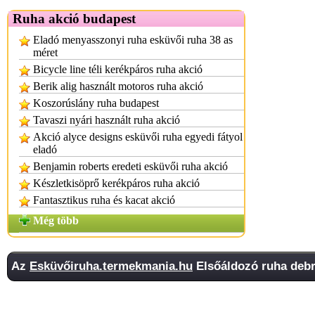
Ruha akció budapest
Eladó menyasszonyi ruha esküvői ruha 38 as
méret
Bicycle line téli kerékpáros ruha akció
Berik alig használt motoros ruha akció
Koszorúslány ruha budapest
Tavaszi nyári használt ruha akció
Akció alyce designs esküvői ruha egyedi fátyol
eladó
Benjamin roberts eredeti esküvői ruha akció
Készletkisöprő kerékpáros ruha akció
Fantasztikus ruha és kacat akció
Még több
Az
Esküvőiruha.termekmania.hu
Elsőáldozó ruha debr