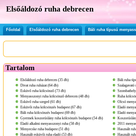
Elsőáldozó ruha debrecen
Főoldal
Elsőáldozó ruha debrecen
Báli ruha típusú menyas
Tartalom
Elsőáldozó ruha debrecen (35 db)
Báli ruha tí
Divat ruha ruházat (64 db)
Szalagavató 
Esküvő ruha kölcsönző (73 db)
Szombathely
Menyasszonyi ruha kölcsönző debrecen (48 db)
Ruha kölcsö
Esküvő ruha szeged (61 db)
Olcsó menya
Esküvői ruha kölcsönzés budapest (67 db)
Eladó menya
Báli ruha kölcsönzés budapest (69 db)
Eladó menya
Gyermek koszorúslány ruha kölcsönzés budapest (54 db)
Koszorúslány
Eladó alkalmi menyasszonyi ruha (58 db)
2011 menyass
Menyecske ruha budapest (51 db)
Használt ruh
Használt esküvői ruha eladó (53 db)
Használt ruh