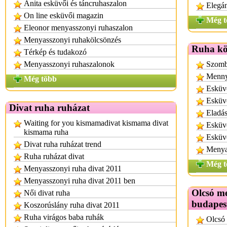
Anita esküvői és táncruhaszalon
Elegán
On line esküvői magazin
Még t
Eleonor menyasszonyi ruhaszalon
Menyasszonyi ruhakölcsönzés
Ruha kö
Térkép és tudakozó
Menyasszonyi ruhaszalonok
Szomb
Menny
Még több
Esküvő
Esküv
Divat ruha ruházat
Eladás
Waiting for you kismamadivat kismama divat
Esküvő
kismama ruha
Esküv
Divat ruha ruházat trend
Menya
Ruha ruházat divat
Még t
Menyasszonyi ruha divat 2011
Menyasszonyi ruha divat 2011 ben
Olcsó m
Női divat ruha
budapes
Koszorúslány ruha divat 2011
Ruha virágos baba ruhák
Olcsó