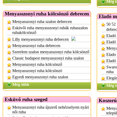
Még t
Menyasszonyi ruha kölcsönző debrecen
Eladó m
Menyasszonyi ruha szalon debrecen
50 52 
Esküvői ruha menyasszonyi ruhák ruhaszalon
debre
ruhakölcsönző
Eladó 
Lilly menyasszonyi ruha debrecen
Eladó
Menyasszonyi ruha debrecen
Menya
Szerelem szalon menyasszonyi ruha kölcsönző
Elado
Classic budapest menyasszonyi ruha szalon
Eladó 
Menyasszonyi ruha kölcsönző
Swarov
Menyasszonyi ruha kölcsönzö
ruha
Egyedi menyasszonyi ruha szalon
Elegá
Még több
Még t
Esküvő ruha szeged
Koszorú
Menyasszonyi ruha újszerű nehézselyem nyári
Menya
női ruha
telepü