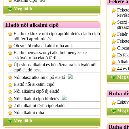
Alkalmi cipő
Fekete a
Még több
Fekete
kevés
Szexi 
Eladó női alkalmi cipő
strass
Eladó exkluzív női cipő apróhirdetés eladó cipő
Fehér 
női férfi apróhirdetés
Fekete
Olcsó női ruha alkalmi ruha árak
Cipzár
Eladó menyasszonyi alkalmi menyecske
Es fek
esküvői ruha eladó férfi
Alkalm
Új csinos alkalmi és hétköznapra is kiváló női
44 es 
cipő eladó pest
Még t
Női olasz alkalmi cipő eladó
Eladó női alkalmi cipő
Női alkalmi cipő új eladó
Ruha di
Női alkalmi cipő hirdetés
Esküvő
2 db alkalmi férfi cipő eladó
Még t
Női alkalmi ruha
Még több
Ruha di