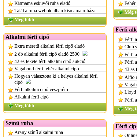
Kismama esküvői ruha eladó
Fehér 
Talál a ruha weboldalban kismama ruházat
Még t
Még több
Férfi al
Alkalmi férfi cipő
Férfi 
Extra méretű alkalmi férfi cipő eladó
Club s
2 db alkalmi férfi cipő eladó 2500
Férfi 
42 es fekete férfi alkalmi cipő aukció
Férfi 
Vagabond férfi fehér alkalmi cipő
43 as 
Hogyan választotta ki a helyes alkalmi férfi
Alfio 
cipő
Vagabo
Férfi alkalmi cipő veszprém
Lloyd 
Alkalmi férfi cipő
Férfi 
Még több
Még t
Színű ruha
Férfi ci
Arany színű alkalmi ruha
Online