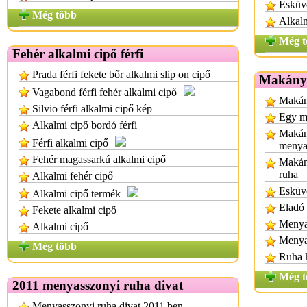
Esküvő
Még több
Alkalm
Még t
Fehér alkalmi cipő férfi
Prada férfi fekete bőr alkalmi slip on cipő
Makány 
Vagabond férfi fehér alkalmi cipő
Makán
Silvio férfi alkalmi cipő kép
Egy m
Alkalmi cipő bordó férfi
Makány
Férfi alkalmi cipő
menya
Fehér magassarkú alkalmi cipő
Makány
ruha
Alkalmi fehér cipő
Esküv
Alkalmi cipő termék
Eladó
Fekete alkalmi cipő
Menya
Alkalmi cipő
Menyas
Még több
Ruha 
Még t
2011 menyasszonyi ruha divat
Menyasszonyi ruha divat 2011 ben