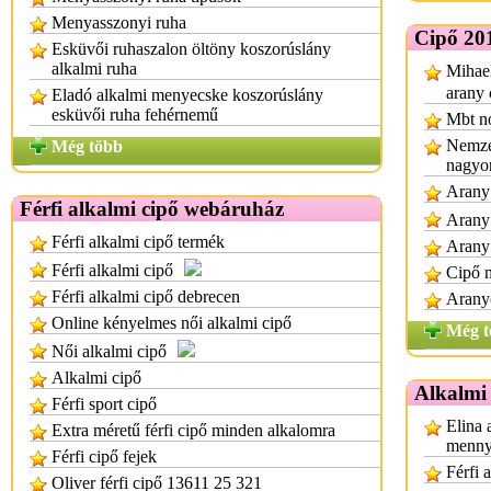
Menyasszonyi ruha
Cipő 20
Esküvői ruhaszalon öltöny koszorúslány
alkalmi ruha
Mihael
arany 
Eladó alkalmi menyecske koszorúslány
esküvői ruha fehérnemű
Mbt no
Nemzet
Még több
nagyo
Arany 
Férfi alkalmi cipő webáruház
Arany
Férfi alkalmi cipő termék
Arany
Férfi alkalmi cipő
Cipő m
Férfi alkalmi cipő debrecen
Aranyc
Online kényelmes női alkalmi cipő
Még t
Női alkalmi cipő
Alkalmi cipő
Alkalmi 
Férfi sport cipő
Elina 
Extra méretű férfi cipő minden alkalomra
menny
Férfi cipő fejek
Férfi 
Oliver férfi cipő 13611 25 321