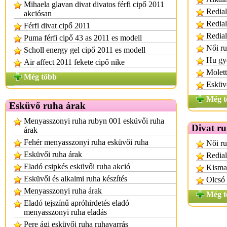
Mihaela glavan divat divatos férfi cipő 2011
Redial
akciósan
Redial
Férfi divat cipő 2011
Redial
Puma férfi cipő 43 as 2011 es modell
Női r
Scholl energy gel cipő 2011 es modell
Hu gy
Air affect 2011 fekete cipő nike
Molet
Még több
Esküv
Még t
Esküvő ruha árak
Menyasszonyi ruha rubyn 001 esküvői ruha
Divat r
árak
Fehér menyasszonyi ruha esküvői ruha
Női ru
Esküvői ruha árak
Redial
Eladó csipkés esküvői ruha akció
Kisma
Esküvői és alkalmi ruha készítés
Olcsó 
Menyasszonyi ruha árak
Még t
Eladó tejszínű apróhirdetés eladó
menyasszonyi ruha eladás
Pere ági esküvői ruha ruhavarrás