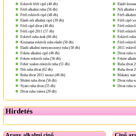
Esküvői férfi cipő (48 db)
Eladó kisma
Férfi alkalmi ruha (56 db)
Női alkalmi 
Férfi esküvői cipő (48 db)
Férfi alkalm
Eladó női alkalmi cipő (39 db)
Férfi cipő w
Férfi cipő divat (40 db)
Férfi esküvő
Férfi cipő 2011 (57 db)
Férfi esküvő
Esküvő ruha árak (66 db)
Esküvő ruha
Kismama esküvői ruha eladó (50 db)
Férfi esküvő
Eladó alkalmi menyasszonyi ruha (58 db)
2011 esküvői
Fekete alkalmi cipő (48 db)
Divat ruha r
Fekete esküvői ruha (56 db)
Fekete alkal
Fehér szalon esküvői ruha (51 db)
Ruha divat 2
Női ruha divat (62 db)
Ruha divat 2
Ruha divat 2011 tavasz (49 db)
Makány márta
Molett ruha divat (56 db)
Divat ruha 
Nyári ruha divat (55 db)
Divat ruha w
Divat ruha vatera (29 db)
Hirdetés
Arany alkalmi cipő
Cipő ar