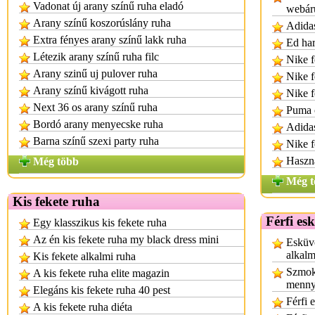
Vadonat új arany színű ruha eladó
webár
Arany színű koszorúslány ruha
Adidas
Extra fényes arany színű lakk ruha
Ed har
Létezik arany színű ruha filc
Nike fé
Arany szinű uj pulover ruha
Nike f
Arany színű kivágott ruha
Nike f
Next 36 os arany színű ruha
Puma 
Bordó arany menyecske ruha
Adidas
Barna színű szexi party ruha
Nike fé
Haszn
Még több
Még t
Kis fekete ruha
Férfi es
Egy klasszikus kis fekete ruha
Az én kis fekete ruha my black dress mini
Esküvő
alkalm
Kis fekete alkalmi ruha
Szmok
A kis fekete ruha elite magazin
menny
Elegáns kis fekete ruha 40 pest
Férfi 
A kis fekete ruha diéta