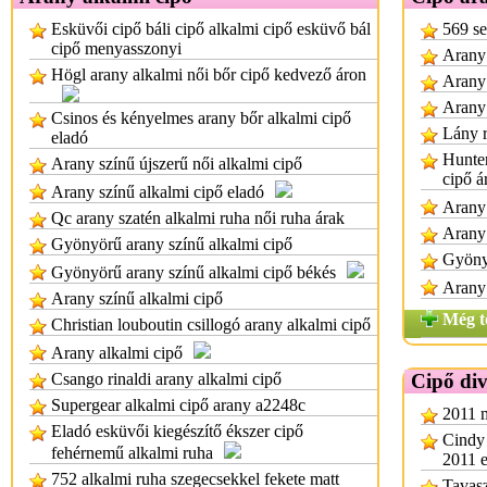
Esküvői cipő báli cipő alkalmi cipő esküvő bál
569 se
cipő menyasszonyi
Arany 
Högl arany alkalmi női bőr cipő kedvező áron
Arany 
Arany 
Csinos és kényelmes arany bőr alkalmi cipő
Lány r
eladó
Hunter
Arany színű újszerű női alkalmi cipő
cipő á
Arany színű alkalmi cipő eladó
Arany 
Qc arany szatén alkalmi ruha női ruha árak
Arany 
Gyönyörű arany színű alkalmi cipő
Gyönyö
Gyönyörű arany színű alkalmi cipő békés
Arany 
Arany színű alkalmi cipő
Még t
Christian louboutin csillogó arany alkalmi cipő
Arany alkalmi cipő
Csango rinaldi arany alkalmi cipő
Cipő div
Supergear alkalmi cipő arany a2248c
2011 m
Eladó esküvői kiegészítő ékszer cipő
Cindy 
fehérnemű alkalmi ruha
2011 e
752 alkalmi ruha szegecsekkel fekete matt
Tavasz