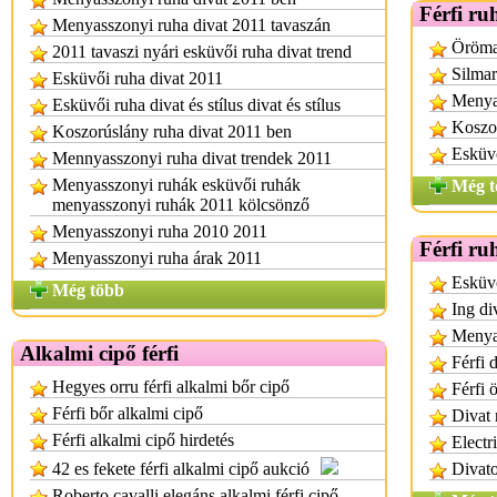
Férfi ru
Menyasszonyi ruha divat 2011 tavaszán
Öröman
2011 tavaszi nyári esküvői ruha divat trend
Silmar
Esküvői ruha divat 2011
Menya
Esküvői ruha divat és stílus divat és stílus
Koszor
Koszorúslány ruha divat 2011 ben
Esküvő
Mennyasszonyi ruha divat trendek 2011
Menyasszonyi ruhák esküvői ruhák
Még t
menyasszonyi ruhák 2011 kölcsönző
Menyasszonyi ruha 2010 2011
Férfi ru
Menyasszonyi ruha árak 2011
Esküvő
Még több
Ing di
Menya
Alkalmi cipő férfi
Férfi 
Hegyes orru férfi alkalmi bőr cipő
Férfi 
Férfi bőr alkalmi cipő
Divat 
Férfi alkalmi cipő hirdetés
Electr
42 es fekete férfi alkalmi cipő aukció
Divato
Roberto cavalli elegáns alkalmi férfi cipő