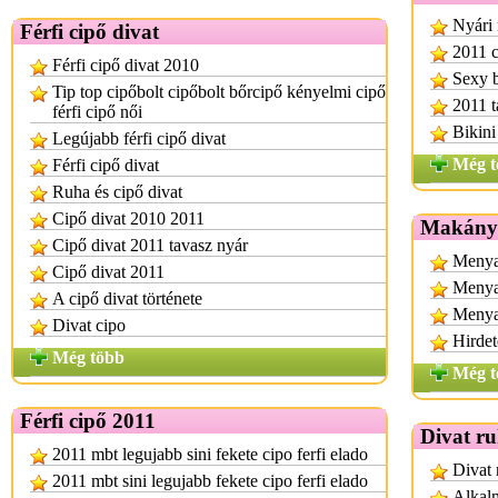
Nyári 
Férfi cipő divat
2011 c
Férfi cipő divat 2010
Sexy b
Tip top cipőbolt cipőbolt bőrcipő kényelmi cipő
2011 t
férfi cipő női
Bikini
Legújabb férfi cipő divat
Még t
Férfi cipő divat
Ruha és cipő divat
Cipő divat 2010 2011
Makány 
Cipő divat 2011 tavasz nyár
Menya
Cipő divat 2011
Menyas
A cipő divat története
Menya
Divat cipo
Hirdet
Még több
Még t
Férfi cipő 2011
Divat r
2011 mbt legujabb sini fekete cipo ferfi elado
Divat 
2011 mbt sini legujabb fekete cipo ferfi elado
Alkalm