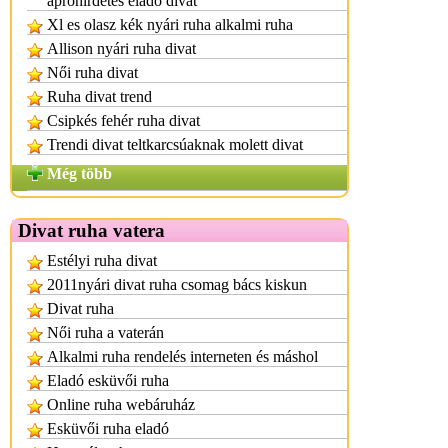
apróhirdetés eladó divat
Xl es olasz kék nyári ruha alkalmi ruha
Allison nyári ruha divat
Női ruha divat
Ruha divat trend
Csipkés fehér ruha divat
Trendi divat teltkarcsúaknak molett divat
Még több
Divat ruha vatera
Estélyi ruha divat
2011nyári divat ruha csomag bács kiskun
Divat ruha
Női ruha a vaterán
Alkalmi ruha rendelés interneten és máshol
Eladó esküvői ruha
Online ruha webáruház
Esküvői ruha eladó