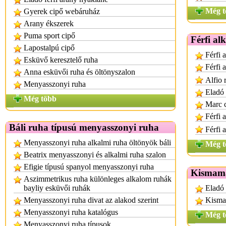
Még t
Gyerek cipő webáruház
Arany ékszerek
Puma sport cipő
Férfi al
Lapostalpú cipő
Férfi 
Esküvő keresztelő ruha
Férfi 
Anna esküvői ruha és öltönyszalon
Alfio 
Menyasszonyi ruha
Eladó 
Még több
Marc c
Férfi 
Báli ruha típusú menyasszonyi ruha
Férfi 
Menyasszonyi ruha alkalmi ruha öltönyök báli
Még t
Beatrix menyasszonyi és alkalmi ruha szalon
Efigie típusú spanyol menyasszonyi ruha
Kismama
Aszimmetrikus ruha különleges alkalom ruhák
bayliy esküvői ruhák
Eladó
Menyasszonyi ruha divat az alakod szerint
Kisma
Menyasszonyi ruha katalógus
Még t
Menyasszonyi ruha típusok