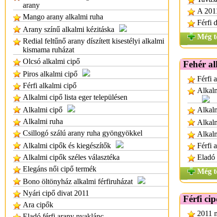
arany
A 2011
Mango arany alkalmi ruha
Férfi 
Arany színű alkalmi kézitáska
Még t
Redial feltűnő arany díszített kisestélyi alkalmi
kismama ruházat
Olcsó alkalmi cipő
Fehér al
Piros alkalmi cipő
Férfi 
Férfi alkalmi cipő
Alkalm
Alkalmi cipő lista eger településen
Alkalmi cipő
Alkalm
Alkalmi ruha
Alkalm
Csillogó szálú arany ruha gyöngyökkel
Alkalm
Alkalmi cipők és kiegészítők
Férfi 
Alkalmi cipők széles választéka
Eladó 
Elegáns női cipő termék
Még t
Bono öltönyház alkalmi férfiruházat
Nyári cipő divat 2011
Férfi ci
Ara cipők
2011 m
Eladó férfi arany nyaklánc