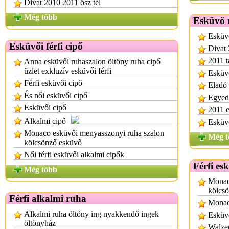
Divat 2010 2011 ősz tél
Még több
Esküvő 
Esküvő
Esküvői férfi cipő
Divat 
2011 t
Anna esküvői ruhaszalon öltöny ruha cipő
üzlet exkluzív esküvői férfi
Esküvő
Férfi esküvői cipő
Eladó 
És női esküvői cipő
Egyedi
Esküvői cipő
2011 e
Alkalmi cipő
Esküv
Monaco esküvői menyasszonyi ruha szalon
Még t
kölcsönző esküvő
Női férfi esküvői alkalmi cipők
Férfi es
Még több
Monac
kölcs
Férfi alkalmi ruha
Monac
Alkalmi ruha öltöny ing nyakkendő ingek
Esküvő
öltönyház
Walzer