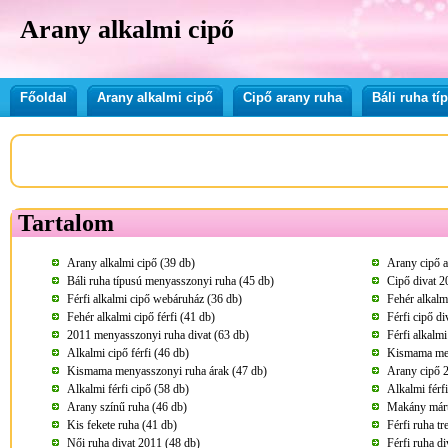
Arany alkalmi cipő
Főoldal
Arany alkalmi cipő
Cipő arany ruha
Báli ruha t
Tartalom
Arany alkalmi cipő (39 db)
Arany cipő a
Báli ruha típusú menyasszonyi ruha (45 db)
Cipő divat 2
Férfi alkalmi cipő webáruház (36 db)
Fehér alkalmi
Fehér alkalmi cipő férfi (41 db)
Férfi cipő d
2011 menyasszonyi ruha divat (63 db)
Férfi alkalmi
Alkalmi cipő férfi (46 db)
Kismama men
Kismama menyasszonyi ruha árak (47 db)
Arany cipő 
Alkalmi férfi cipő (58 db)
Alkalmi férf
Arany színű ruha (46 db)
Makány márta
Kis fekete ruha (41 db)
Férfi ruha t
Női ruha divat 2011 (48 db)
Férfi ruha di