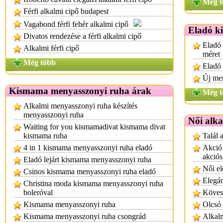
Még t
Férfi alkalmi cipő budapest
Vagabond férfi fehér alkalmi cipő
Eladó k
Divatos rendezése a férfi alkalmi cipő
Eladó 
Alkalmi férfi cipő
méret
Még több
Eladó 
Új men
Kismama menyasszonyi ruha árak
Még t
Alkalmi menyasszonyi ruha készítés
menyasszonyi ruha
Női alk
Waiting for you kismamadivat kismama divat
kismama ruha
Talál 
4 in 1 kismama menyasszonyi ruha eladó
Akció 
akciós
Eladó lejárt kismama menyasszonyi ruha
Női el
Csinos kismama menyasszonyi ruha eladó
Elegán
Christina moda kismama menyasszonyi ruha
boleróval
Köves 
Kismama menyasszonyi ruha
Olcsó 
Kismama menyasszonyi ruha csongrád
Alkalm