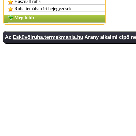
Használt ruha
Ruha témában írt bejegyzések
Még több
Az
Esküvőiruha.termekmania.hu
Arany alkalmi cipő ne