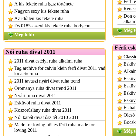
Férfi 
A kis fekete ruha igaz története
Renesz
Nagyon sexy kis fekete ruha
Don co
Az időtlen kis fekete ruha
alkalm
Ds 0185s szexi kis fekete ruha bodycon
Még t
Még több
Férfi es
Női ruha divat 2011
Classi
2011 divat estélyi ruha alkalmi ruha
Esküv
Tag archive for calvin klein ferfi divat 2011 vad
Alkalm
kreacio ruha
Esküv
2011 tavaszi nyári divat ruha trend
Esküv
Örömanya ruha divat trend 2011
Esküvő
Nyári ruha divat 2011
Esküv
Esküvői ruha divat 2011
És bál
Koszorúslány ruha divat 2011
Olcsó 
Női kabát divat ősz tél 2010 2011
Bocska
Made for loving női és férfi ruha made for
loving 2011
Még t