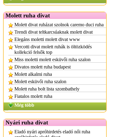
Molett ruha divat
Molett divat ruházat szolnok caremo duci ruha
Trendi divat teltkarcsúaknak molett divat
Elegáns moletti molett divat www
Vercotti divat molett ruhák is öltözködés
kollekció felsők top
Miss moletti molett esküvői ruha szalon
Divatos molett ruha budapest
Molett alkalmi ruha
Molett esküvői ruha szalon
Molett ruha bolt lista szombathely
Fiatalos molett ruha
Még több
Nyári ruha divat
Eladó nyári apróhirdetés eladó női ruha