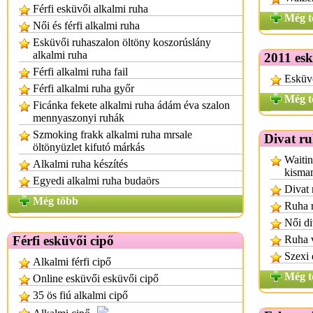
Férfi esküvői alkalmi ruha
Még t
Női és férfi alkalmi ruha
Esküvői ruhaszalon öltöny koszorúslány
alkalmi ruha
2011 esk
Férfi alkalmi ruha fail
Esküvő
Férfi alkalmi ruha győr
Még t
Ficánka fekete alkalmi ruha ádám éva szalon
mennyaszonyi ruhák
Szmoking frakk alkalmi ruha mrsale
Divat r
öltönyüzlet kifutó márkás
Waitin
Alkalmi ruha készítés
kisma
Egyedi alkalmi ruha budaörs
Divat 
Még több
Ruha r
Női di
Férfi esküvői cipő
Ruha 
Szexi 
Alkalmi férfi cipő
Még t
Online esküvői esküvői cipő
35 ös fiú alkalmi cipő