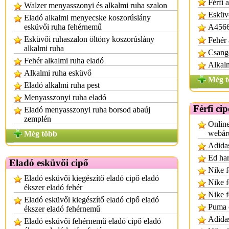
Férfi 
Walzer menyasszonyi és alkalmi ruha szalon
Esküvő
Eladó alkalmi menyecske koszorúslány
esküvői ruha fehérnemű
A4566
Esküvői ruhaszalon öltöny koszorúslány
Fehér 
alkalmi ruha
Csango
Fehér alkalmi ruha eladó
Alkalm
Alkalmi ruha esküvő
Még t
Eladó alkalmi ruha pest
Menyasszonyi ruha eladó
Férfi ci
Eladó menyasszonyi ruha borsod abaúj
zemplén
Online
webár
Még több
Adidas
Ed har
Eladó esküvői cipő
Nike fé
Eladó esküvői kiegészítő eladó cipő eladó
Nike f
ékszer eladó fehér
Nike f
Eladó esküvői kiegészítő eladó cipő eladó
Puma 
ékszer eladó fehérnemű
Adidas
Eladó esküvői fehérnemű eladó cipő eladó