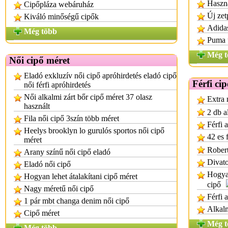
Haszná
Cipőpláza webáruház
Új zet
Kiváló minőségű cipők
Adidas
Még több
Puma ú
Még t
Női cipő méret
Eladó exkluzív női cipő apróhirdetés eladó cipő
Férfi ci
női férfi apróhirdetés
Női alkalmi zárt bőr cipő méret 37 olasz
Extra 
használt
2 db a
Fila női cipő 3szín több méret
Férfi 
Heelys brooklyn lo gurulós sportos női cipő
42 es 
méret
Robert
Arany színű női cipő eladó
Divato
Eladó női cipő
Hogyan
Hogyan lehet átalakítani cipő méret
cipő
Nagy méretű női cipő
Férfi 
1 pár mbt changa denim női cipő
Alkalm
Cipő méret
Még t
Még több