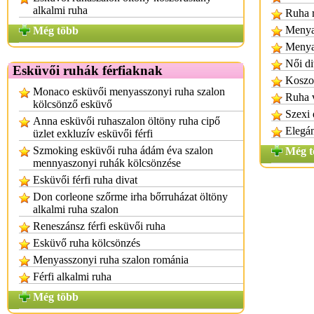
alkalmi ruha
Ruha r
Menya
Még több
Menya
Női di
Esküvői ruhák férfiaknak
Koszor
Monaco esküvői menyasszonyi ruha szalon
Ruha 
kölcsönző esküvő
Szexi 
Anna esküvői ruhaszalon öltöny ruha cipő
Elegán
üzlet exkluzív esküvői férfi
Szmoking esküvői ruha ádám éva szalon
Még t
mennyaszonyi ruhák kölcsönzése
Esküvői férfi ruha divat
Don corleone szőrme irha bőrruházat öltöny
alkalmi ruha szalon
Reneszánsz férfi esküvői ruha
Esküvő ruha kölcsönzés
Menyasszonyi ruha szalon románia
Férfi alkalmi ruha
Még több