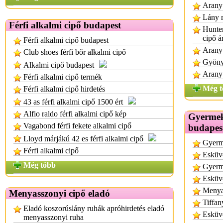
Arany 
Lány r
Férfi alkalmi cipő budapest
Hunter
cipő á
Férfi alkalmi cipő budapest
Arany 
Club shoes férfi bőr alkalmi cipő
Gyönyö
Alkalmi cipő budapest
Arany 
Férfi alkalmi cipő termék
Még t
Férfi alkalmi cipő hirdetés
43 as férfi alkalmi cipő 1500 ért
Alfio raldo férfi alkalmi cipő kép
Gyermek
Vagabond férfi fekete alkalmi cipő
budapes
Lloyd márjákú 42 es férfi alkalmi cipő
Gyerm
Férfi alkalmi cipő
Esküvő
Még több
Gyerm
Esküvő
Menya
Menyasszonyi cipő eladó
Tiffan
Eladó koszorúslány ruhák apróhirdetés eladó
Esküv
menyasszonyi ruha