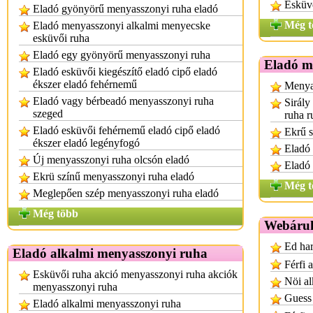
Esküvő
Eladó gyönyörű menyasszonyi ruha eladó
Még t
Eladó menyasszonyi alkalmi menyecske
esküvői ruha
Eladó egy gyönyörű menyasszonyi ruha
Eladó m
Eladó esküvői kiegészítő eladó cipő eladó
ékszer eladó fehérnemű
Menya
Eladó vagy bérbeadó menyasszonyi ruha
Sirály
szeged
ruha r
Eladó esküvői fehérnemű eladó cipő eladó
Ekrű s
ékszer eladó legényfogó
Eladó 
Új menyasszonyi ruha olcsón eladó
Eladó
Ekrü színű menyasszonyi ruha eladó
Még t
Meglepően szép menyasszonyi ruha eladó
Még több
Webáru
Ed har
Eladó alkalmi menyasszonyi ruha
Férfi 
Esküvői ruha akció menyasszonyi ruha akciók
Nöi al
menyasszonyi ruha
Guess 
Eladó alkalmi menyasszonyi ruha