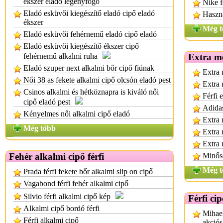
ékszer eladó legényfogó
Nike fé
Eladó esküvői kiegészítő eladó cipő eladó
Haszn
ékszer
Még t
Eladó esküvői fehérnemű eladó cipő eladó
Eladó esküvői kiegészítő ékszer cipő
fehérnemű alkalmi ruha
Extra mé
Eladó szuper next alkalmi bőr cipő fiúnak
Extra 
Női 38 as fekete alkalmi cipő olcsón eladó pest
Extra 
Csinos alkalmi és hétköznapra is kiváló női
Férfi 
cipő eladó pest
Adidas
Kényelmes női alkalmi cipő eladó
Extra 
Még több
Extra 
Extra 
Fehér alkalmi cipő férfi
Minősé
Még t
Prada férfi fekete bőr alkalmi slip on cipő
Vagabond férfi fehér alkalmi cipő
Silvio férfi alkalmi cipő kép
Férfi ci
Alkalmi cipő bordó férfi
Mihael
Férfi alkalmi cipő
akció