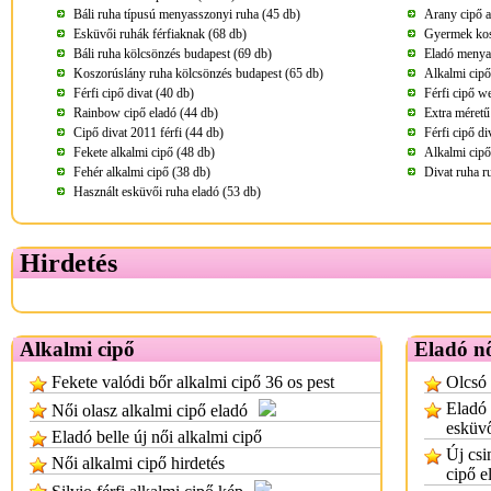
Báli ruha típusú menyasszonyi ruha (45 db)
Arany cipő a
Esküvői ruhák férfiaknak (68 db)
Gyermek kos
Báli ruha kölcsönzés budapest (69 db)
Eladó menya
Koszorúslány ruha kölcsönzés budapest (65 db)
Alkalmi cip
Férfi cipő divat (40 db)
Férfi cipő w
Rainbow cipő eladó (44 db)
Extra méretű 
Cipő divat 2011 férfi (44 db)
Férfi cipő d
Fekete alkalmi cipő (48 db)
Alkalmi cipő
Fehér alkalmi cipő (38 db)
Divat ruha r
Használt esküvői ruha eladó (53 db)
Hirdetés
Alkalmi cipő
Eladó nő
Fekete valódi bőr alkalmi cipő 36 os pest
Olcsó 
Eladó
Női olasz alkalmi cipő eladó
esküvő
Eladó belle új női alkalmi cipő
Új csi
Női alkalmi cipő hirdetés
cipő e