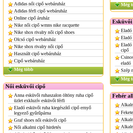
Adidas női cipő webáruház
Még t
Adidas férfi cipő webáruház
Online cipő áruház
Esküvői 
Nike női cipő wmns nike racquette
Eladó 
Nike shox rivalry női cipő shoes
Eladó 
Olcsó cipő webáruház
Eladó 
Nike shox rivalry női cipő
cipő
Használt cipő webáruház
Csinos
Cipő webáruház
eladó
Még több
Szép n
Még t
Női esküvői cipő
Anna esküvői ruhaszalon öltöny ruha cipő
Fehér al
üzlet exkluzív esküvői férfi
Alkalm
Eladó esküvői ruha kiegészítő cipő ernyő
Fekete
legyező gyűrűpárna
Alkalm
Graf shoes női esküvői cipő
Alkalm
Női alkalmi cipő hirdetés