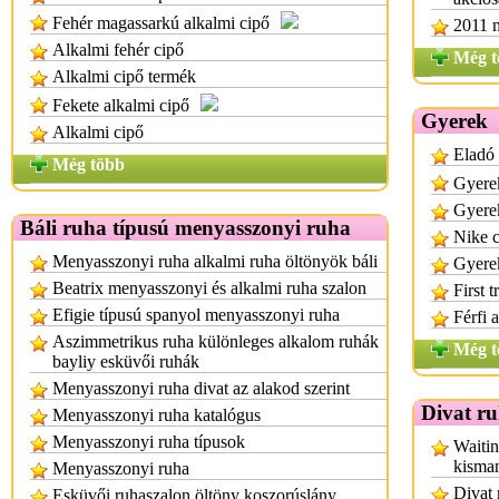
Fehér magassarkú alkalmi cipő
2011 m
Alkalmi fehér cipő
Még t
Alkalmi cipő termék
Fekete alkalmi cipő
Gyerek
Alkalmi cipő
Eladó 
Még több
Gyerek
Gyerek
Báli ruha típusú menyasszonyi ruha
Nike c
Menyasszonyi ruha alkalmi ruha öltönyök báli
Gyere
Beatrix menyasszonyi és alkalmi ruha szalon
First 
Efigie típusú spanyol menyasszonyi ruha
Férfi 
Aszimmetrikus ruha különleges alkalom ruhák
Még t
bayliy esküvői ruhák
Menyasszonyi ruha divat az alakod szerint
Divat r
Menyasszonyi ruha katalógus
Menyasszonyi ruha típusok
Waitin
kisma
Menyasszonyi ruha
Divat 
Esküvői ruhaszalon öltöny koszorúslány