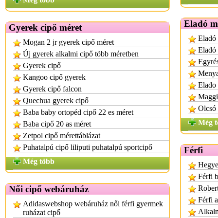
Eladó m
Gyerek cipő méret
Eladó
Mogan 2 jr gyerek cipő méret
Eladó
Új gyerek alkalmi cipő több méretben
Egyré
Gyerek cipő
Menya
Kangoo cipő gyerek
Elado
Gyerek cipő falcon
Maggie
Quechua gyerek cipő
Olcsó 
Baba baby ortopéd cipő 22 es méret
Még t
Baba cipő 20 as méret
Zetpol cipő mérettáblázat
Puhatalpú cipő liliputi puhatalpú sportcipő
Férfi
Még több
Hegyes
Férfi 
Női cipő webáruház
Robert
Férfi 
Adidaswebshop webáruház női férfi gyermek
Alkalm
ruházat cipő