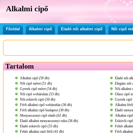
Alkalmi cipő
Főoldal
Alkalmi cipő
Eladó női alkalmi cipő
Női cipő mé
Tartalom
Alkalmi cipő (59 db)
Eladó női al
Női cipő méret (51 db)
Elegáns női 
Gyerek cipő méret (54 db)
Női alkalmi 
Női cipő webáruház (53 db)
Olasz cipő m
Női esküvői cipő (50 db)
Gyerek cipő 
Férfi alkalmi cipő webáruház (36 db)
Alkalmi férfi
Férfi alkalmi cipő budapest (39 db)
Eladó menya
Menyasszonyi cipő eladó (62 db)
Alkalmi cipő 
Eladó alkalmi menyasszonyi ruha (58 db)
Esküvői cipő
Eladó esküvői cipő (55 db)
Fehér alkalmi
Fehér alkalmi cipő férfi (41 db)
Férfi alkalmi