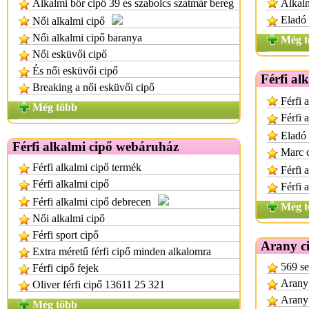
Alkalmi bőr cipő 39 es szabolcs szatmár bereg
Alkalm
Eladó 
Női alkalmi cipő
Női alkalmi cipő baranya
Még t
Női esküvői cipő
És női esküvői cipő
Férfi al
Breaking a női esküvői cipő
Férfi 
Még több
Férfi 
Eladó 
Férfi alkalmi cipő webáruház
Marc c
Férfi alkalmi cipő termék
Férfi 
Férfi alkalmi cipő
Férfi 
Férfi alkalmi cipő debrecen
Még t
Női alkalmi cipő
Férfi sport cipő
Arany c
Extra méretű férfi cipő minden alkalomra
569 se
Férfi cipő fejek
Arany 
Oliver férfi cipő 13611 25 321
Arany 
Még több