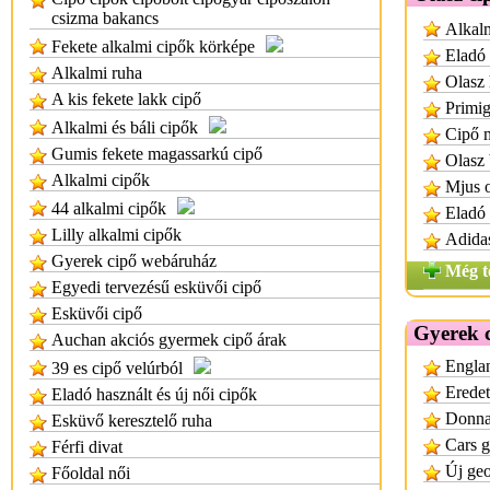
csizma bakancs
Alkalm
Fekete alkalmi cipők körképe
Eladó 
Alkalmi ruha
Olasz 
A kis fekete lakk cipő
Primig
Alkalmi és báli cipők
Cipő m
Gumis fekete magassarkú cipő
Olasz 
Alkalmi cipők
Mjus o
44 alkalmi cipők
Eladó 
Lilly alkalmi cipők
Adidas
Gyerek cipő webáruház
Még t
Egyedi tervezésű esküvői cipő
Esküvői cipő
Gyerek 
Auchan akciós gyermek cipő árak
Englan
39 es cipő velúrból
Eredet
Eladó használt és új női cipők
Donnay
Esküvő keresztelő ruha
Cars g
Férfi divat
Új geo
Főoldal női