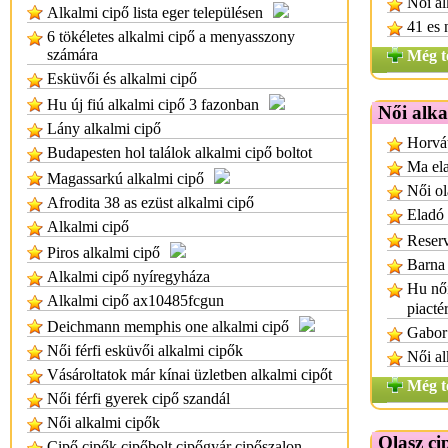
Női al
Alkalmi cipő lista eger településen
41 es 
6 tökéletes alkalmi cipő a menyasszony
számára
Még t
Esküvői és alkalmi cipő
Hu új fiú alkalmi cipő 3 fazonban
Női alka
Lány alkalmi cipő
Horvát
Budapesten hol találok alkalmi cipő boltot
Ma ela
Magassarkú alkalmi cipő
Női ol
Afrodita 38 as ezüst alkalmi cipő
Eladó 
Alkalmi cipő
Reserv
Piros alkalmi cipő
Barna 
Alkalmi cipő nyíregyháza
Hu női
Alkalmi cipő ax10485fcgun
piacté
Deichmann memphis one alkalmi cipő
Gabor 
Női férfi esküvői alkalmi cipők
Női al
Vásároltatok már kínai üzletben alkalmi cipőt
Még t
Női férfi gyerek cipő szandál
Női alkalmi cipők
Olasz ci
Cipő cipők cipőbolt cipőgyár cipőszalon