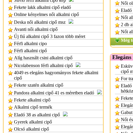
Silvio férfi alkalmi cipő kép
Női ol
Fekete lakk alkalmi cipő eladó
Eladó 
Online kényelmes női alkalmi cipő
Női al
Deska női alkalmi cipő msz
2 db a
Avanti női alkalmi cipő
Női al
Új fiú alkalmi cipő 3 fazon több méret
Még t
Férfi alkalmi cipo
Férfi alkalmi cipő
Elegáns 
Alíg használt csini alkalmi cipő
Nicolabenson férfi alkalmi cipő
Esküvő
cipő 
4049 es elegáns hagyományos fekete alkalmi
cipő
For tr
Fekete szatén alkalmi cipő
Eladó 
hétköz
Pandora alkalmi cipő 41 es méretben eladó
Fekete
Fekete alkalmi cipő
Elegán
Alkalmi cipő termék
Gabut 
Eladó 38 as alkalmi cipő
Női és
Gyerek alkalmi cipő
Elegán
Olcsó alkalmi cipő