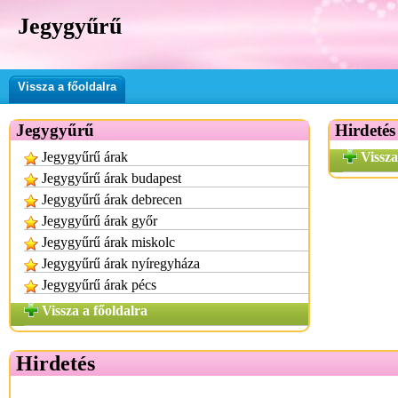
Jegygyűrű
Vissza a főoldalra
Jegygyűrű
Hirdetés
Jegygyűrű árak
Vissza
Jegygyűrű árak budapest
Jegygyűrű árak debrecen
Jegygyűrű árak győr
Jegygyűrű árak miskolc
Jegygyűrű árak nyíregyháza
Jegygyűrű árak pécs
Vissza a főoldalra
Hirdetés